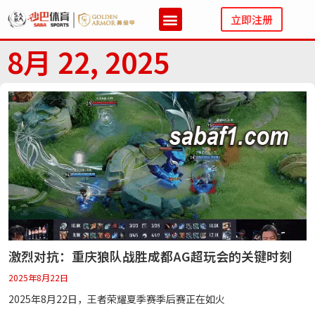
立即注册
8月 22, 2025
激烈对抗：重庆狼队战胜成都AG超玩会的关键时刻
2025年8月22日
2025年8月22日，王者荣耀夏季赛季后赛正在如火