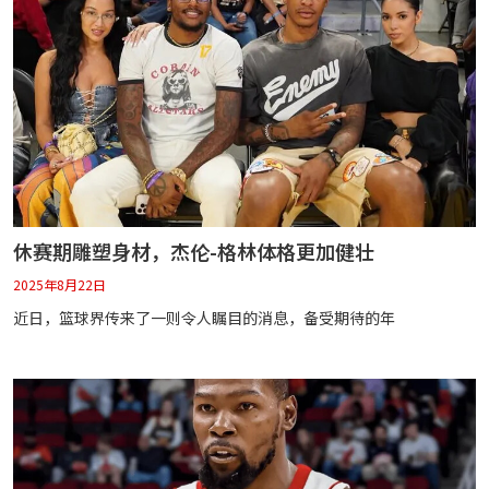
休赛期雕塑身材，杰伦-格林体格更加健壮
2025年8月22日
近日，篮球界传来了一则令人瞩目的消息，备受期待的年