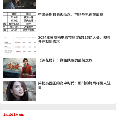
中国暑期档表现低迷，市场危机迫在眉睫
2024年暑期档电影市场突破115亿大关，映亮
多元观影需求
《莲花楼》：巅峰跌落的武侠之旅
揭秘高圆圆的高中时代：那时的她同样引人注
目
频道精选