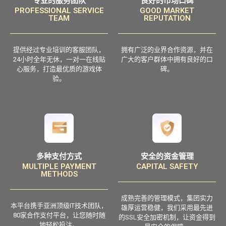
专业的服务团队
良好的市场口碑
PROFESSIONAL SERVICE
GOOD MARKET
TEAM
REPUTATION
提供经过专业培训的客服团队，
拥有广泛的业界合作资源，并在
24小时全年无休，一对一在线贴
广大的客户群体中拥有良好的口
心服务，打造最优质的游戏体
碑。
验。
多种支付方式
安全的资金管理
MULTIPLE PAYMENT
CAPITAL SAFETY
METHODS
成熟完善的管理模式，集团实力
本平台携手亚洲顶级IT技术团队，
雄厚运营稳健，我们采用最先进
80家合作支付平台，让您随时随
的SSL安全加密机制，让资金得到
地轻松投注。