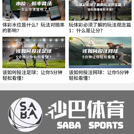
体彩水位是什么？玩法对赔率
玩体彩必须了解的玩法观念篇
的影响？
1：什么是让分？
该如何投注足球：让你5分钟
该如何投注网球：让你5分钟
轻松看懂！
轻松看懂！