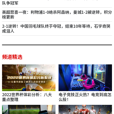
队争冠军
英超悲喜一夜：利物浦1-0绝杀阿森纳，曼城1-2被逆转，积分
榜更新
2-1逆转！中国羽毛球队终于夺冠，结束10年等待，石宇奇哭
成泪人
频道精选
2022世界杯体彩分析：八大
电子竞技正火热？电竞到底怎
重点整理
么投！