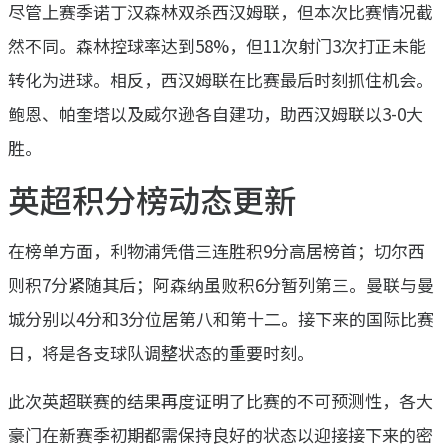
尽管上赛季诺丁汉森林双杀西汉姆联，但本次比赛情况截
然不同。森林控球率达到58%，但11次射门3次打正未能
转化为进球。相反，西汉姆联在比赛最后时刻抓住机会。
鲍恩、帕奎塔以及威尔逊各自建功，助西汉姆联以3-0大
胜。
英超积分榜动态更新
在榜单方面，利物浦凭借三连胜积9分高居榜首；切尔西
则积7分紧随其后；阿森纳虽败积6分暂列第三。曼联与曼
城分别以4分和3分位居第八和第十二。接下来的国际比赛
日，将是各支球队调整状态的重要时刻。
此次英超联赛的结果再度证明了比赛的不可预测性，各大
豪门在新赛季初期都需保持良好的状态以迎接接下来的密