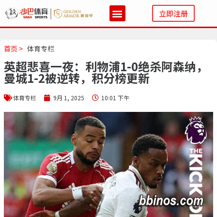
立即注册
首页 >
体育专栏
英超悲喜一夜：利物浦1-0绝杀阿森纳，
曼城1-2被逆转，积分榜更新
体育专栏
9月 1, 2025
10:01 下午