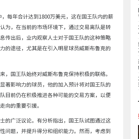
，每年合计达到1800万美元，这在国王队内的薪
认为，在当前的市场环境下，通过交易离队是转
息传出后，业内观察人士对于国王队的这种策略
力的途径，尤其是在引入明星球员威斯布鲁克的
来，国王队始终对威斯布鲁克保持积极的联络。
显著影响力的球员，他的加入预计将对国王队的
队目前仍在积极推进各种可能的交易方案，以便
走向的重要引援。
士的广泛议论。有分析指出，国王队试图通过这
性问题，并提升得分和组织能力。然而，考虑到