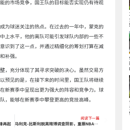
能的市场竞争，国王队的目标能否实现仍有待观
成为球迷关注的热点。在过去的一年中，蒙克的
中上水平，他的离队可能引发球队内部的一些不
意识到了这一点，并通过精细化的筹划打算在减
和补强。
整，充分体现了其寻求突破的决心。虽然交易方
以预见的是，在接下来的时间里，国王队将继续
在新赛季中呈现出更为强大的阵容和竞争力。球
队，能够在新赛季中攀登更高的竞技高峰。
阅读下一篇
锋再起
马利克-比斯利脱离赌博调查阴影，重振NBA生涯希望