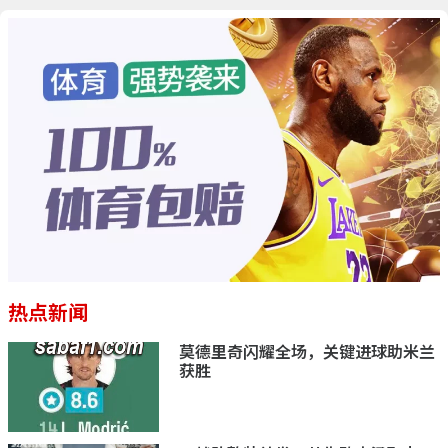
热点新闻
莫德里奇闪耀全场，关键进球助米兰
获胜