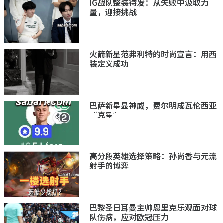
IG战队整装待发：从失败中汲取力
量，迎接挑战
火箭新星范弗利特的时尚宣言：用西
装定义成功
巴萨新星显神威，费尔明成瓦伦西亚
“克星”
高分段英雄选择策略：孙尚香与元流
射手的博弈
巴黎圣日耳曼主帅恩里克乐观面对球
队伤病，应对欧冠压力