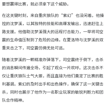
要想赢得比赛，就必须拿下这个威胁。
在这关键时刻，来自重庆狼队的“紫幻”也没闲着。他操
控的沈梦溪，以其独特的技能和高爆发输出，迅速赶往上
路支援。他借助沈梦溪强大的远程打击能力，一举将司空
震的生命值压制到了危险的边缘。在夏洛特与沈梦溪的双
重夹击之下，司空震仿佛无处可逃。
随着沈梦溪的一颗精准炸弹落下，司空震终于倒下，击杀
的消息瞬间传遍全场，引起了观众一片欢呼。这次击杀不
仅让重庆狼队士气大振，而且直接为他们奠定了比赛的胜
利基调。紫幻的及时出手和出色操作，确保了这一关键击
杀，同时也展示了他作为一名职业玩家的敏锐判断力和团
队合作精神。