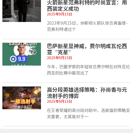
火箭新星范弗利特的时尚宣言：用
西装定义成功
2025年9月15日
2023年9月15日，休斯顿火箭队球员弗雷德-
范弗利特通过个
巴萨新星显神威，费尔明成瓦伦西
亚“克星”
2025年9月15日
今年，巴塞罗那的年轻球员费尔明在对阵瓦伦
西亚的比赛中展现出了
高分段英雄选择策略：孙尚香与元
流射手的博弈
2025年9月15日
在王者荣耀的高分段对局中，选英雄的策略至
关重要，尤其是对于一