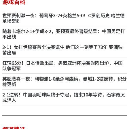
游戏百科
世预赛刺激一夜：葡萄牙3-2+英格兰5-0！C罗创历史 哈兰德
单场5球
随着卡塔尔2-1+伊朗3-2，亚预赛最终晋级结果：中国男足打
平出线
3-1！女排世锦赛首个决赛诞生 他们这一刻等了73年 亚洲独
苗出局
狂输65分！日本惨败出局，男篮亚洲杯决赛对阵出炉，中国
队争冠军
英超悲喜一夜：利物浦1-0绝杀阿森纳，曼城1-2被逆转，积分
榜更新
2-1逆转！中国羽毛球队终于夺冠，结束10年等待，石宇奇哭
成泪人