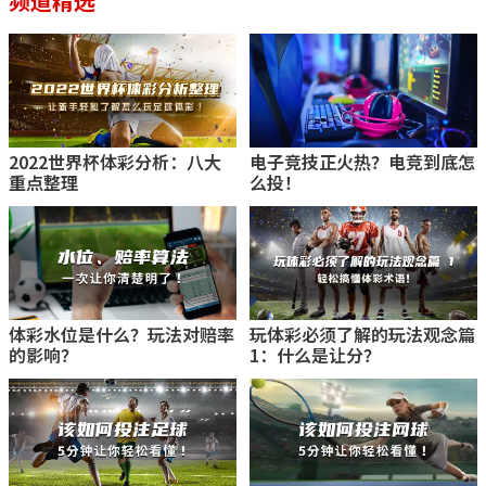
频道精选
2022世界杯体彩分析：八大
电子竞技正火热？电竞到底怎
重点整理
么投！
体彩水位是什么？玩法对赔率
玩体彩必须了解的玩法观念篇
的影响？
1：什么是让分？