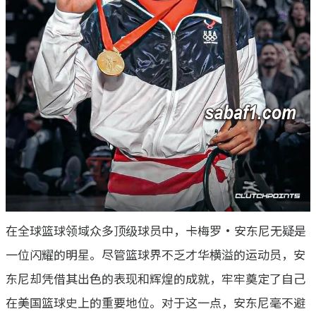
在全球篮球领域众多顶级球员中，卡梅罗·安东尼无疑是
一位闪耀的明星。尽管篮球界不乏才华横溢的运动员，安
东尼却凭借其出色的表现和辉煌的成就，牢牢奠定了自己
在美国篮球史上的重要地位。对于这一点，安东尼毫不避