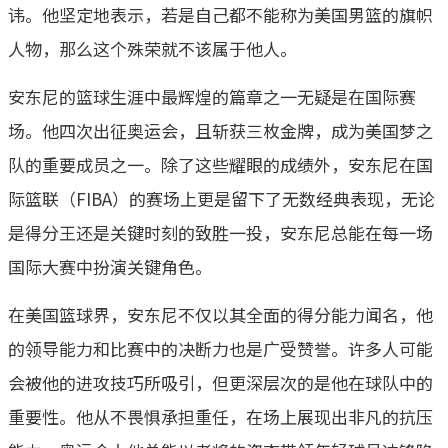
讳。他坚定地表示，若是自己都不能称为美国男篮的旗帜
人物，那么这个殊荣就不该属于他人。
安东尼的篮球生涯中最辉煌的篇章之一无疑是在国际赛
场。他四次出征奥运会，且斩获三枚金牌，成为美国梦之
队的重要成员之一。除了这些耀眼的成绩外，安东尼在国
际篮联（FIBA）的赛场上更是留下了无数经典表现，无论
是得分王还是关键时刻的致胜一投，安东尼总能在每一场
国际大赛中扮演关键角色。
在美国篮球界，安东尼不仅以其全面的得分能力闻名，他
的领导能力和比赛中的决断力也是广受赞誉。许多人可能
会被他的进攻技巧所吸引，但更深层次的是他在球队中的
重要性。他从不畏惧承担重任，在场上展现出非凡的抗压