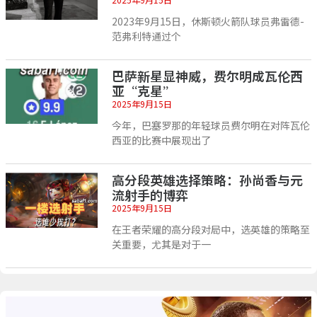
2023年9月15日，休斯顿火箭队球员弗雷德-
范弗利特通过个
巴萨新星显神威，费尔明成瓦伦西
亚“克星”
2025年9月15日
今年，巴塞罗那的年轻球员费尔明在对阵瓦伦
西亚的比赛中展现出了
高分段英雄选择策略：孙尚香与元
流射手的博弈
2025年9月15日
在王者荣耀的高分段对局中，选英雄的策略至
关重要，尤其是对于一