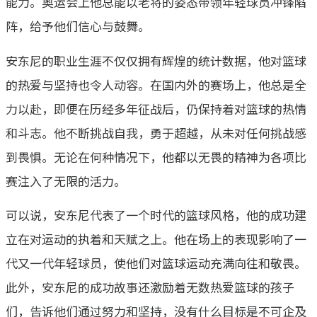
能力。奥运会上他总能以老将的姿态带领年轻球员冲锋陷
阵，给予他们信心与鼓舞。
安东尼的职业生涯不仅仅拥有辉煌的统计数据，他对篮球
的热爱与坚持也令人动容。在国内外的赛场上，他总是全
力以赴，即便在历经多年征战后，仍保持着对篮球的热情
和斗志。他不断挑战自我，勇于超越，从未对任何挑战感
到畏惧。无论在何种情况下，他都以无畏的精神为各项比
赛注入了无限的活力。
可以说，安东尼代表了一个时代的篮球风格，他的成功建
立在对运动的执着和天赋之上。他在场上的表现影响了一
代又一代年轻球员，使他们对篮球运动充满向往和敬畏。
此外，安东尼的成功故事还激励着无数热爱篮球的孩子
们，告诉他们通过努力和坚持，没有什么目标是不可企及