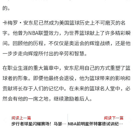
的。
卡梅罗·安东尼已然成为美国篮球历史上不可磨灭的名
字。他曾为NBA联盟效力，为世界篮球献上了许多精彩瞬
间。回顾他的历程，不仅仅是奥运会的辉煌战绩，还是他
一步步走向辉煌所付出的辛劳和智慧。
在职业生涯的重大篇章中，安东尼用自己的方式重塑了篮
球者的形象。即便他最终会退役，他为篮球带来的影响和
贡献将长存于人们的记忆中。在未来的篮球名人堂中，必
然会有他的一席之地，继续激励着后人。
阅读上一篇
阅读下一篇
步行者球星闪耀赛场！马瑟林展示扣人心弦的瞬间
NBA前明星怀特塞德试训纪实：与上海队翻译共享和风晚宴