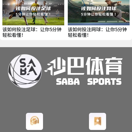
该如何投注足球：让你5分钟
该如何投注网球：让你5分钟
轻松看懂！
轻松看懂！