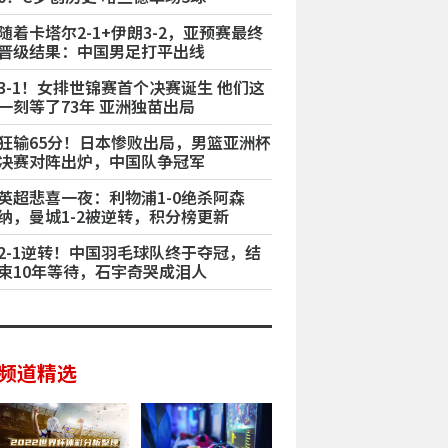
随着卡塔尔2-1+伊朗3-2，亚预赛最终
晋级结果：中国男足打平出线
3-1！女排世锦赛首个决赛诞生 他们这
一刻等了73年 亚洲独苗出局
狂输65分！日本惨败出局，男篮亚洲杯
决赛对阵出炉，中国队争冠军
英超悲喜一夜：利物浦1-0绝杀阿森
纳，曼城1-2被逆转，积分榜更新
2-1逆转！中国羽毛球队终于夺冠，结
束10年等待，石宇奇哭成泪人
频道精选