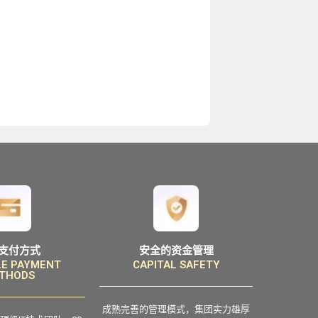
支付方式
安全的资金管理
LE PAYMENT
CAPITAL SAFETY
THODS
成熟完善的管理模式，集团实力雄厚