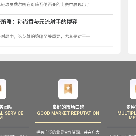
年轻球员费尔明在对阵瓦伦西亚的比赛中展现出了
择策略：孙尚香与元流射手的博弈
段对局中，选英雄的策略至关重要，尤其是对于一
务团队
良好的市场口碑
多种
L SERVICE
GOOD MARKET REPUTATION
MULTIP
M
ME
拥有广泛的业界合作资源，并在广大