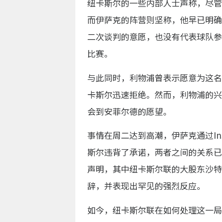
纽卡斯尔的一些内部人士声称，尽管
而伊萨克的阵营则坚称，他早已明确表
二次谈判的意愿，也没有代表球队参
比赛。
与此同时，利物浦曾表示愿意为这名
卡斯尔迅速拒绝。然而，利物浦的兴
会到安菲尔德的愿望。
事情在周二达到高潮，伊萨克通过In
斯尔违背了承诺，两者之间的关系已
声明，其中纽卡斯尔联的大股东沙特
辞，并表现出罕见的强烈反应。
如今，纽卡斯尔联在如何处理这一局