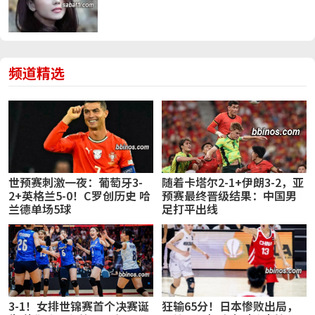
频道精选
世预赛刺激一夜：葡萄牙3-
随着卡塔尔2-1+伊朗3-2，亚
2+英格兰5-0！C罗创历史 哈
预赛最终晋级结果：中国男
兰德单场5球
足打平出线
3-1！女排世锦赛首个决赛诞
狂输65分！日本惨败出局，