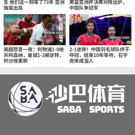
生 他们这一刻等了73年 亚洲
男篮亚洲杯决赛对阵出炉，
独苗出局
中国队争冠军
英超悲喜一夜：利物浦1-0绝
2-1逆转！中国羽毛球队终于
杀阿森纳，曼城1-2被逆转，
夺冠，结束10年等待，石宇
积分榜更新
奇哭成泪人