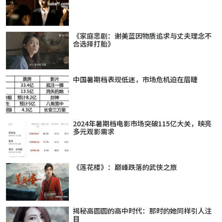
《家庭悲剧：谢美蓝因物质追求与丈夫理念不
合选择打胎》
中国暑期档表现低迷，市场危机迫在眉睫
2024年暑期档电影市场突破115亿大关，映亮
多元观影需求
《莲花楼》：巅峰跌落的武侠之旅
揭秘高圆圆的高中时代：那时的她同样引人注
目