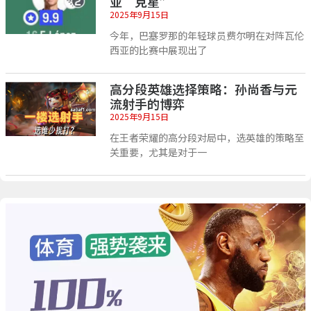
亚“克星”
2025年9月15日
今年，巴塞罗那的年轻球员费尔明在对阵瓦伦
西亚的比赛中展现出了
高分段英雄选择策略：孙尚香与元
流射手的博弈
2025年9月15日
在王者荣耀的高分段对局中，选英雄的策略至
关重要，尤其是对于一