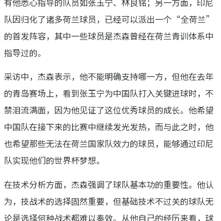
有他悉心指导的队员如张玉宁、林良铭；另一方面，印尼
队因归化了诸多荷兰球员，已经可以派出一个“全荷兰”
的首发阵容，其中一些球员是杰森曾经在荷兰青训体系中
指导过的。
采访中，杰森表示，他不能明确支持哪一方，但他在去年
的青岛赛场上，看到张玉宁为中国队打入关键进球时，不
禁泪流满面，因为他见证了这位优秀球员的成长。他希望
中国队在接下来的比赛中继续发光发热，而与此之时，他
也希望那些无法在荷兰国家队效力的球员，能够通过印尼
队实现他们的世界杯梦想。
在技术分析方面，杰森强调了球队基本功的重要性。他认
为，技战术的选择固然重要，但基础技术不过关的球队无
论是选择何种战术都难以奏效。从他自己的经历来看，球