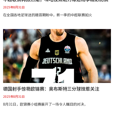
2025年8月31日
在全国各地足球迷的翘首期盼中，新一季的中超联赛如火
德国射手惊艳欧锦赛：奥布斯特三分球技惹关注
2025年8月31日
8月31日，欧锦赛小组赛展开了一场令人瞩目的对决，