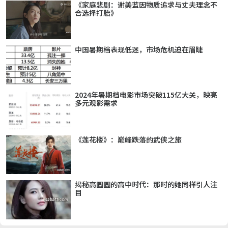
《家庭悲剧：谢美蓝因物质追求与丈夫理念不
合选择打胎》
中国暑期档表现低迷，市场危机迫在眉睫
2024年暑期档电影市场突破115亿大关，映亮
多元观影需求
《莲花楼》：巅峰跌落的武侠之旅
揭秘高圆圆的高中时代：那时的她同样引人注
目