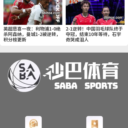
英超悲喜一夜：利物浦1-0绝
2-1逆转！中国羽毛球队终于
杀阿森纳，曼城1-2被逆转，
夺冠，结束10年等待，石宇
积分榜更新
奇哭成泪人