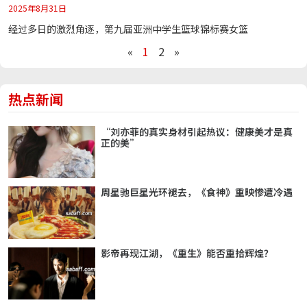
2025年8月31日
经过多日的激烈角逐，第九届亚洲中学生篮球锦标赛女篮
«
1
2
»
热点新闻
“刘亦菲的真实身材引起热议：健康美才是真
正的美”
周星驰巨星光环褪去，《食神》重映惨遭冷遇
影帝再现江湖，《重生》能否重拾辉煌？