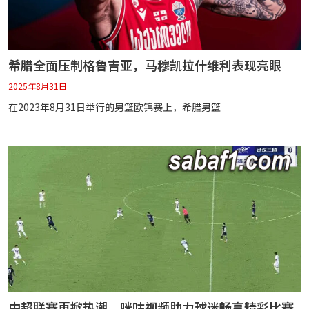
希腊全面压制格鲁吉亚，马穆凯拉什维利表现亮眼
2025年8月31日
在2023年8月31日举行的男篮欧锦赛上，希腊男篮
中超联赛再掀热潮，咪咕视频助力球迷畅享精彩比赛