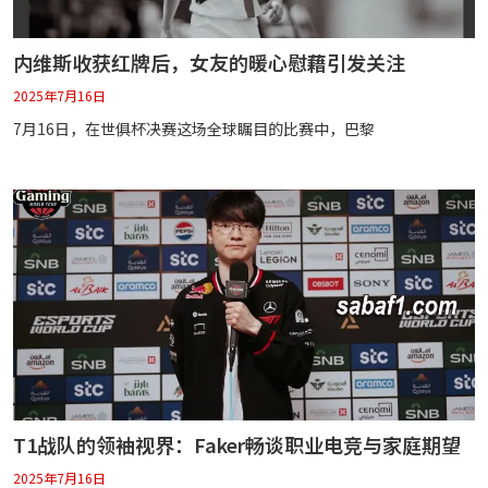
内维斯收获红牌后，女友的暖心慰藉引发关注
2025年7月16日
7月16日，在世俱杯决赛这场全球瞩目的比赛中，巴黎
T1战队的领袖视界：Faker畅谈职业电竞与家庭期望
2025年7月16日