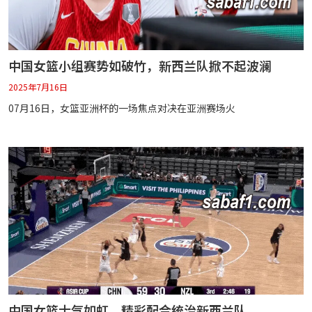
中国女篮小组赛势如破竹，新西兰队掀不起波澜
2025年7月16日
07月16日，女篮亚洲杯的一场焦点对决在亚洲赛场火
中国女篮士气如虹，精彩配合统治新西兰队