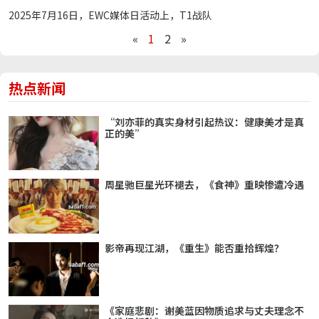
2025年7月16日，EWC媒体日活动上，T1战队
«
1
2
»
热点新闻
“刘亦菲的真实身材引起热议：健康美才是真
正的美”
周星驰巨星光环褪去，《食神》重映惨遭冷遇
影帝再现江湖，《重生》能否重拾辉煌？
《家庭悲剧：谢美蓝因物质追求与丈夫理念不