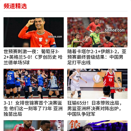
频道精选
世预赛刺激一夜：葡萄牙3-
随着卡塔尔2-1+伊朗3-2，亚
2+英格兰5-0！C罗创历史 哈
预赛最终晋级结果：中国男
兰德单场5球
足打平出线
3-1！女排世锦赛首个决赛诞
狂输65分！日本惨败出局，
生 他们这一刻等了73年 亚洲
男篮亚洲杯决赛对阵出炉，
独苗出局
中国队争冠军