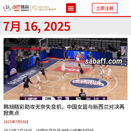
立即注册
7月 16, 2025
韩旭精彩助攻无奈失良机，中国女篮与新西兰对决再
掀焦点
2025年7月16日
2023年7月16日，中国女篮在亚洲杯小组赛中迎战