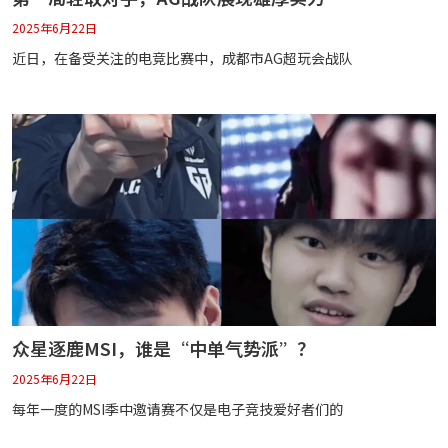
2025年6月22日
近日，在备受关注的电竞比赛中，成都市AG超玩会战队
众星逐鹿MSI，谁是“中单气势派”？
2025年6月22日
每年一度的MSI季中邀请赛不仅是电子竞技爱好者们的