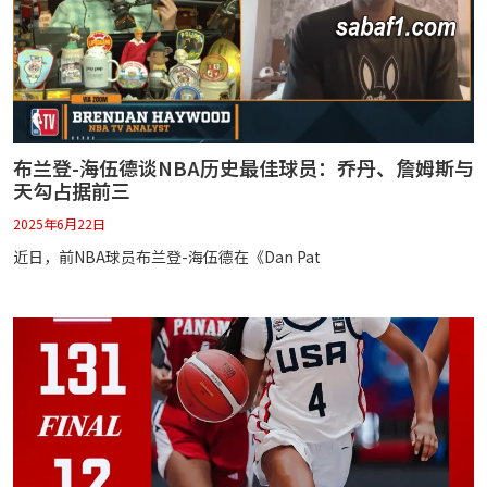
布兰登-海伍德谈NBA历史最佳球员：乔丹、詹姆斯与
天勾占据前三
2025年6月22日
近日，前NBA球员布兰登-海伍德在《Dan Pat