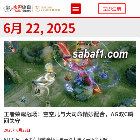
立即注册
6月 22, 2025
王者荣耀战场：空空儿与大司命精妙配合，AG双C瞬
间失守
2025年6月22日
6月22日，王者荣耀的赛场上再一次上演了一场令人叹