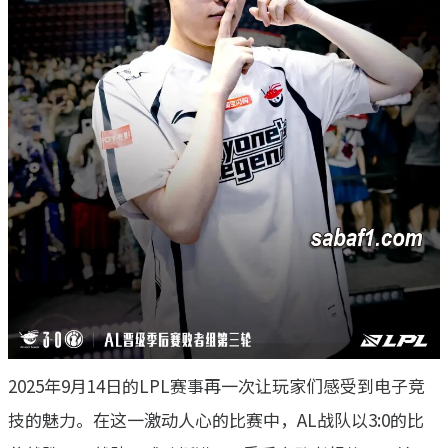
2025年9月14日的LPL赛事再一次让玩家们感受到电子竞
技的魅力。在这一激动人心的比赛中，AL战队以3:0的比