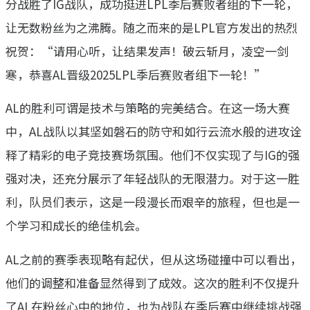
分战胜了IG战队，成功挺进LPL季后赛败者组的下一轮，
让无数粉丝为之沸腾。随之而来的是LPL官方发出的热烈
祝贺：“请用心听，让结果发声！破云斩月，凌空一剑
寒，恭喜AL晋级2025LPL季后赛败者组下一轮！”
AL的胜利可谓是技术与策略的完美结合。在这一场大赛
中，AL战队以其坚如磐石的防守和如行云流水般的进攻诠
释了精彩的电子竞技赛场氛围。他们不仅实现了与IG的强
强对决，还充分展示了年轻战队的无限潜力。对于这一胜
利，队员们表示，这是一段漫长而艰辛的旅程，但也是一
个学习和成长的绝佳机会。
AL之前的赛季表现略有起伏，但从这场碰撞中可以看出，
他们的调整和准备显然得到了成效。这次的胜利不仅提升
了AL在粉丝心中的地位，也为战队在季后赛中继续挑战强