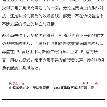
受到了电子竞技充满活力的一面。无论是赛场上的激烈对
抗，还是队员们赛后的欢呼雀跃，都无一不在诉说着这个
不断发展的行业的热血与激情。
战斗尚未停止，梦想仍在继续。AL战队将在下一轮挟胜之
势迎来新的挑战，而粉丝们则期待着这支充满朝气的战队
再度在LPL赛场上书写新的传奇篇章。正如LPL官方所
言，用心去感受，结果会用事实为前行者发声。愿AL继续
扬帆起航，乘风破浪。
阅读上一篇
阅读下一篇
中超激情对决，咪咕邀您畅享足球盛宴
CBA夏季联赛激战正酣，青岛男篮力克山东