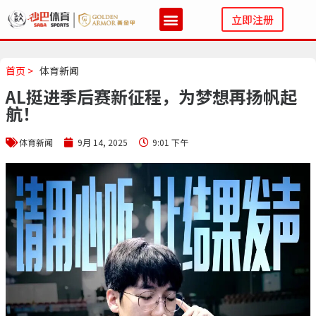
立即注册
首页 >
体育新闻
AL挺进季后赛新征程，为梦想再扬帆起
航！
体育新闻
9月 14, 2025
9:01 下午