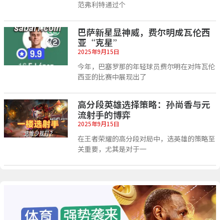
范弗利特通过个
巴萨新星显神威，费尔明成瓦伦西
亚“克星”
2025年9月15日
今年，巴塞罗那的年轻球员费尔明在对阵瓦伦
西亚的比赛中展现出了
高分段英雄选择策略：孙尚香与元
流射手的博弈
2025年9月15日
在王者荣耀的高分段对局中，选英雄的策略至
关重要，尤其是对于一