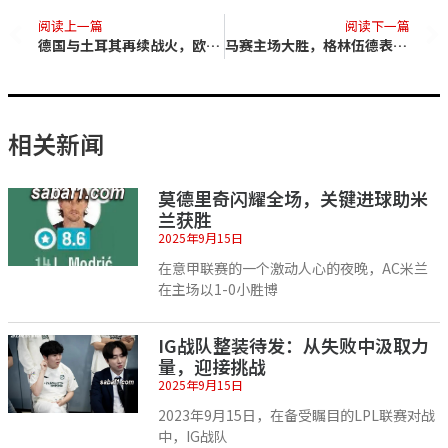
阅读上一篇
阅读下一篇
德国与土耳其再续战火，欧锦赛男篮决赛即将打响
马赛主场大胜，格林伍德表现出色
相关新闻
莫德里奇闪耀全场，关键进球助米
兰获胜
2025年9月15日
在意甲联赛的一个激动人心的夜晚，AC米兰
在主场以1-0小胜博
IG战队整装待发：从失败中汲取力
量，迎接挑战
2025年9月15日
2023年9月15日，在备受瞩目的LPL联赛对战
中，IG战队