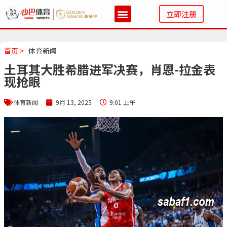
立即注册
首页 >
体育新闻
土耳其大胜希腊进军决赛，肖恩-拉金表
现抢眼
体育新闻
9月 13, 2025
9:01 上午