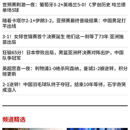
世预赛刺激一夜：葡萄牙3-2+英格兰5-0！C罗创历史 哈兰德
单场5球
随着卡塔尔2-1+伊朗3-2，亚预赛最终晋级结果：中国男足打
平出线
3-1！女排世锦赛首个决赛诞生 他们这一刻等了73年 亚洲独
苗出局
狂输65分！日本惨败出局，男篮亚洲杯决赛对阵出炉，中国
队争冠军
英超悲喜一夜：利物浦1-0绝杀阿森纳，曼城1-2被逆转，积分
榜更新
2-1逆转！中国羽毛球队终于夺冠，结束10年等待，石宇奇哭
成泪人
频道精选