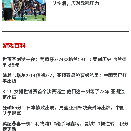
队伤病，应对欧冠压力
游戏百科
世预赛刺激一夜：葡萄牙3-2+英格兰5-0！C罗创历史 哈兰德
单场5球
随着卡塔尔2-1+伊朗3-2，亚预赛最终晋级结果：中国男足打
平出线
3-1！女排世锦赛首个决赛诞生 他们这一刻等了73年 亚洲独
苗出局
狂输65分！日本惨败出局，男篮亚洲杯决赛对阵出炉，中国
队争冠军
英超悲喜一夜：利物浦1-0绝杀阿森纳，曼城1-2被逆转，积分
榜更新