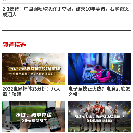
2-1逆转！中国羽毛球队终于夺冠，结束10年等待，石宇奇哭
成泪人
频道精选
2022世界杯体彩分析：八大
电子竞技正火热？电竞到底怎
重点整理
么投！