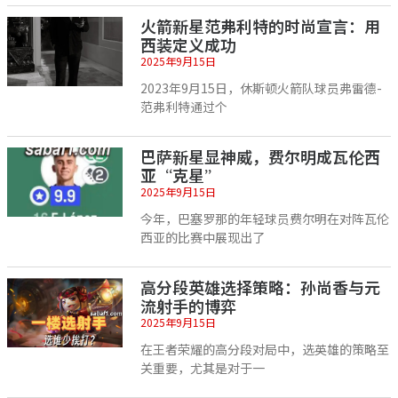
火箭新星范弗利特的时尚宣言：用
西装定义成功
2025年9月15日
2023年9月15日，休斯顿火箭队球员弗雷德-
范弗利特通过个
巴萨新星显神威，费尔明成瓦伦西
亚“克星”
2025年9月15日
今年，巴塞罗那的年轻球员费尔明在对阵瓦伦
西亚的比赛中展现出了
高分段英雄选择策略：孙尚香与元
流射手的博弈
2025年9月15日
在王者荣耀的高分段对局中，选英雄的策略至
关重要，尤其是对于一