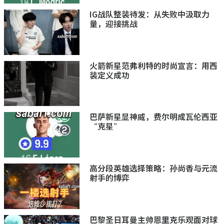
IG战队整装待发：从失败中汲取力
量，迎接挑战
火箭新星范弗利特的时尚宣言：用西
装定义成功
巴萨新星显神威，费尔明成瓦伦西亚
“克星”
高分段英雄选择策略：孙尚香与元流
射手的博弈
巴黎圣日耳曼主帅恩里克乐观面对球