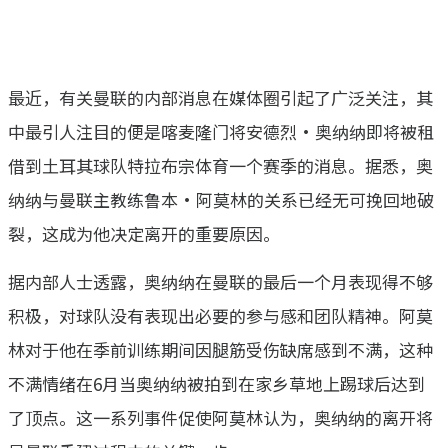
最近，有关曼联的内部消息在媒体圈引起了广泛关注，其
中最引人注目的便是喀麦隆门将安德烈·奥纳纳即将被租
借到土耳其球队特拉布宗体育一个赛季的消息。据悉，奥
纳纳与曼联主教练鲁本·阿莫林的关系已经无可挽回地破
裂，这成为他决定离开的重要原因。
据内部人士透露，奥纳纳在曼联的最后一个月表现得不够
积极，对球队没有表现出必要的参与感和团队精神。阿莫
林对于他在季前训练期间因腿筋受伤缺席感到不满，这种
不满情绪在6月当奥纳纳被拍到在家乡草地上踢球后达到
了顶点。这一系列事件促使阿莫林认为，奥纳纳的离开将