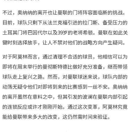
不过，奥纳纳的离开也让曼联的门将阵容面临新的挑战。
目前，球队只剩下从法兰克福引进的拉门斯、备受压力的
土耳其门将巴因代尔以及39岁的老将希顿。曼联在如此关
键时刻选择放手，让人不禁对他们的战略方向产生疑问。
对于阿莫林而言，通过清理不合适的球员，他相信可以为
即将在周末举行的曼彻斯特德比做好充分准备，继而带领
球队走上复兴之路。然而，对曼联球迷来说，球队内部的
动荡无疑令他们对即将到来的比赛感到一丝不安。奥纳纳
的离开虽然在意料之中，但其引发的波澜在曼联内部引起
的连锁反应或许才刚刚开始。通过这次变革，阿莫林究竟
能给曼联带来多大的改变，这仍然需时间来验证。