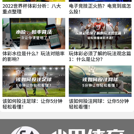
2022世界杯体彩分析：八大
电子竞技正火热？电竞到底怎
重点整理
么投！
体彩水位是什么？玩法对赔率
玩体彩必须了解的玩法观念篇
的影响？
1：什么是让分？
该如何投注足球：让你5分钟
该如何投注网球：让你5分钟
轻松看懂！
轻松看懂！