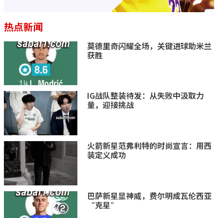
热点新闻
莫德里奇闪耀全场，关键进球助米兰
获胜
IG战队整装待发：从失败中汲取力
量，迎接挑战
火箭新星范弗利特的时尚宣言：用西
装定义成功
巴萨新星显神威，费尔明成瓦伦西亚
“克星”