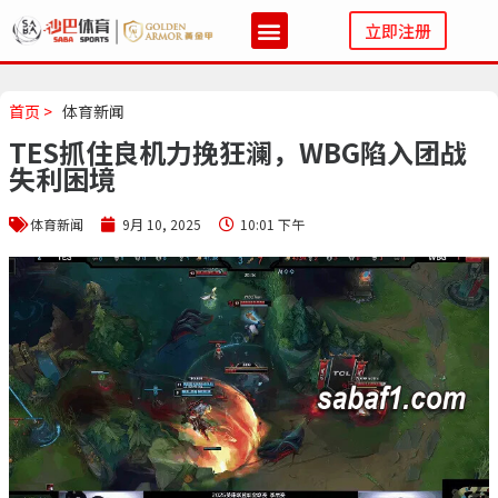
立即注册
首页 >
体育新闻
TES抓住良机力挽狂澜，WBG陷入团战
失利困境
体育新闻
9月 10, 2025
10:01 下午