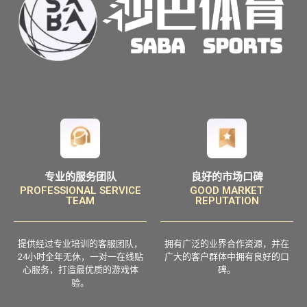
专业的服务团队
良好的市场口碑
PROFESSIONAL SERVICE
GOOD MARKET
TEAM
REPUTATION
提供经过专业培训的客服团队，
拥有广泛的业界合作资源，并在
24小时全年无休，一对一在线贴
广大的客户群体中拥有良好的口
心服务，打造最优质的游戏体
碑。
验。