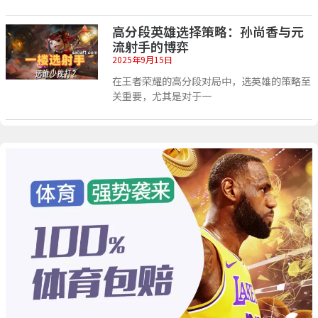
高分段英雄选择策略：孙尚香与元
流射手的博弈
2025年9月15日
在王者荣耀的高分段对局中，选英雄的策略至
关重要，尤其是对于一