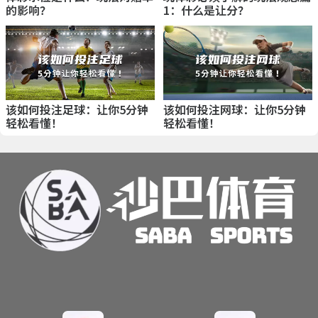
的影响？
1：什么是让分？
该如何投注足球：让你5分钟
该如何投注网球：让你5分钟
轻松看懂！
轻松看懂！