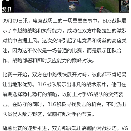
09月09日讯，电竞战场上的一场重要赛事中，BLG战队展
示了卓越的战略和执行能力，成功在双方中路拉扯的激烈
对抗中占据上风。这次交锋引起了电竞界和粉丝的高度关
注，因为这不仅仅是一场普通的比赛，而是展示团队合
作、战略部署和即时反应能力的巅峰对决。
比赛一开始，双方在中路很快展开对峙，彼此都不肯轻易
让出地形优势。BLG战队展示出非凡的战术素养，他们在
前期选择稳扎稳打的策略，以防止对手VG战队的突然袭
击。在防守的同时，BLG积极寻找反击的机会，不时派出
队员侵入敌方野区，试图打乱对手的节奏。
随着比赛的逐步推进，双方都展现出高超的对战技巧。VG