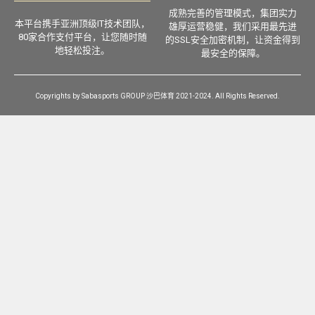
成熟完善的管理模式，集团实力
本平台携手亚洲顶级IT技术团队，
雄厚运营稳健，我们采用最先进
80家合作支付平台，让您随时随
的SSL安全加密机制，让资金得到
地轻松投注。
最安全的保障。
Copyrights by Sabasports GROUP 沙巴体育 2021-2024. All Rights Reserved.