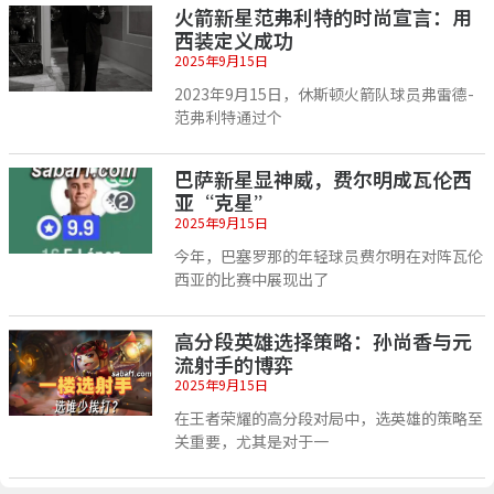
火箭新星范弗利特的时尚宣言：用
西装定义成功
2025年9月15日
2023年9月15日，休斯顿火箭队球员弗雷德-
范弗利特通过个
巴萨新星显神威，费尔明成瓦伦西
亚“克星”
2025年9月15日
今年，巴塞罗那的年轻球员费尔明在对阵瓦伦
西亚的比赛中展现出了
高分段英雄选择策略：孙尚香与元
流射手的博弈
2025年9月15日
在王者荣耀的高分段对局中，选英雄的策略至
关重要，尤其是对于一