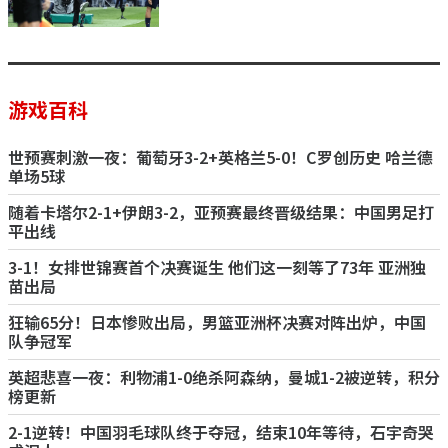
游戏百科
世预赛刺激一夜：葡萄牙3-2+英格兰5-0！C罗创历史 哈兰德
单场5球
随着卡塔尔2-1+伊朗3-2，亚预赛最终晋级结果：中国男足打
平出线
3-1！女排世锦赛首个决赛诞生 他们这一刻等了73年 亚洲独
苗出局
狂输65分！日本惨败出局，男篮亚洲杯决赛对阵出炉，中国
队争冠军
英超悲喜一夜：利物浦1-0绝杀阿森纳，曼城1-2被逆转，积分
榜更新
2-1逆转！中国羽毛球队终于夺冠，结束10年等待，石宇奇哭