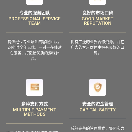
专业的服务团队
良好的市场口碑
PROFESSIONAL SERVICE
GOOD MARKET
TEAM
REPUTATION
提供经过专业培训的客服团队，
拥有广泛的业界合作资源，并在
24小时全年无休，一对一在线贴
广大的客户群体中拥有良好的口
心服务，打造最优质的游戏体
碑。
验。
多种支付方式
安全的资金管理
MULTIPLE PAYMENT
CAPITAL SAFETY
METHODS
成熟完善的管理模式，集团实力