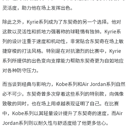
灵活度，助力他在场上发挥出色。
除此之外，Kyrie系列成为了东契奇的另一个选择。他对
这款以灵活性和抓地力强著称的球鞋情有独钟。Kyrie系
列的设计注重于速度和机动性，非常贴合东契奇在场上敏
捷穿梭的打法风格。特别是在对抗激烈的比赛中，Kyrie
系列所提供的出色变向支撑能力帮助东契奇更为自如地应
对各种防守压力。
而当谈到经典与影响力，Kobe系列和Air Jordan系列自然
必不可少。东契奇曾多次穿着这些系列的特别款，向偶像
致敬的同时，也在场上用卓越表现证明了自己。在比赛
中，Kobe系列以其轻量设计提升了东契奇的速度，而Air
Jordan系列则以耐久性与舒适度给了他更多信心。