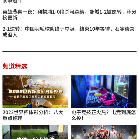
队争冠军
英超悲喜一夜：利物浦1-0绝杀阿森纳，曼城1-2被逆转，积分
榜更新
2-1逆转！中国羽毛球队终于夺冠，结束10年等待，石宇奇哭
成泪人
频道精选
2022世界杯体彩分析：八大
电子竞技正火热？电竞到底怎
重点整理
么投！