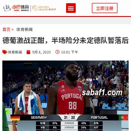
立即注册
首页 >
体育新闻
德葡激战正酣，半场险分未定德队暂落后
体育新闻
9月 6, 2025
10:01 下午