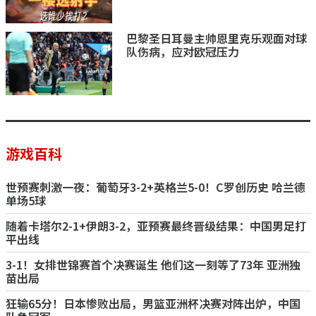
巴黎圣日耳曼主帅恩里克乐观面对球
队伤病，应对欧冠压力
游戏百科
世预赛刺激一夜：葡萄牙3-2+英格兰5-0！C罗创历史 哈兰德
单场5球
随着卡塔尔2-1+伊朗3-2，亚预赛最终晋级结果：中国男足打
平出线
3-1！女排世锦赛首个决赛诞生 他们这一刻等了73年 亚洲独
苗出局
狂输65分！日本惨败出局，男篮亚洲杯决赛对阵出炉，中国