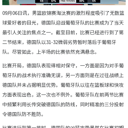
09月06日讯，男篮欧锦赛淘汰赛的激烈程度吸引了无数篮
球爱好者的目光，德国队迎战葡萄牙队的比赛成为了当天
最引人关注的焦点之一。截至目前，比赛已经进行到了第
二节结束，德国队以31-32微弱劣势暂时落后于葡萄牙
队。尽管如此，上半场的比赛依然充满悬念。
比赛开局，德国队表现得相对保守，一方面是因为对手葡
萄牙队的战术执行准确无误，另一方面则是在过往战绩上
德国队并未占据明显优势。葡萄牙队以往在篮板球和快攻
方面表现出色，这一次也不例外。葡萄牙队在前两节比赛
中频繁利用长传突破德国队的防线，同时精准的三分投射
令德国队防不胜防。
比赛进行到第一节时，德国队的凶猛攻势虽然在比赛初期