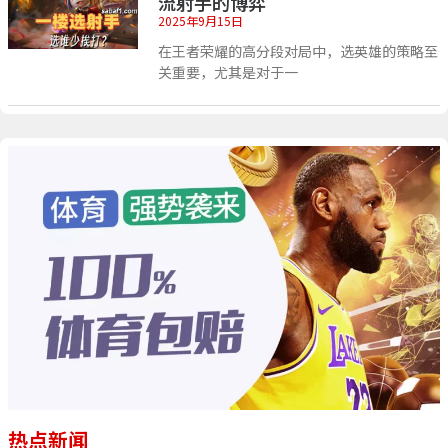
流射手的博弈
2025年9月15日
在王者荣耀的高分段对局中，选英雄的策略至
关重要，尤其是对于一
热点新闻