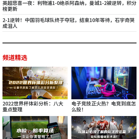
英超悲喜一夜：利物浦1-0绝杀阿森纳，曼城1-2被逆转，积分
榜更新
2-1逆转！中国羽毛球队终于夺冠，结束10年等待，石宇奇哭
成泪人
频道精选
2022世界杯体彩分析：八大
电子竞技正火热？电竞到底怎
重点整理
么投！