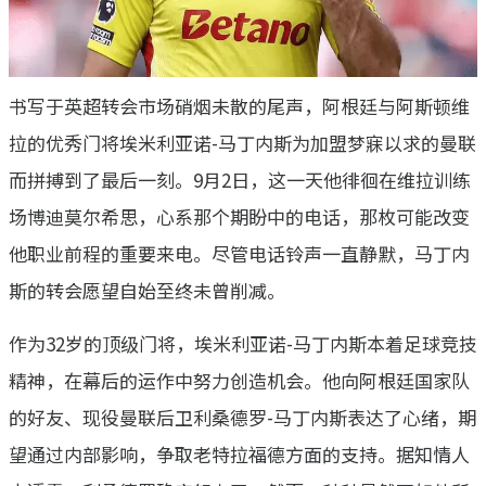
书写于英超转会市场硝烟未散的尾声，阿根廷与阿斯顿维
拉的优秀门将埃米利亚诺-马丁内斯为加盟梦寐以求的曼联
而拼搏到了最后一刻。9月2日，这一天他徘徊在维拉训练
场博迪莫尔希思，心系那个期盼中的电话，那枚可能改变
他职业前程的重要来电。尽管电话铃声一直静默，马丁内
斯的转会愿望自始至终未曾削减。
作为32岁的顶级门将，埃米利亚诺-马丁内斯本着足球竞技
精神，在幕后的运作中努力创造机会。他向阿根廷国家队
的好友、现役曼联后卫利桑德罗-马丁内斯表达了心绪，期
望通过内部影响，争取老特拉福德方面的支持。据知情人