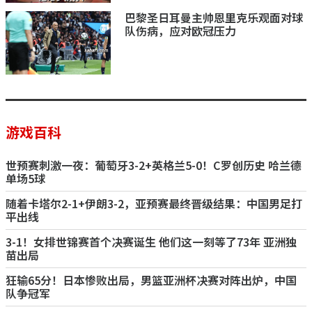
巴黎圣日耳曼主帅恩里克乐观面对球
队伤病，应对欧冠压力
游戏百科
世预赛刺激一夜：葡萄牙3-2+英格兰5-0！C罗创历史 哈兰德
单场5球
随着卡塔尔2-1+伊朗3-2，亚预赛最终晋级结果：中国男足打
平出线
3-1！女排世锦赛首个决赛诞生 他们这一刻等了73年 亚洲独
苗出局
狂输65分！日本惨败出局，男篮亚洲杯决赛对阵出炉，中国
队争冠军