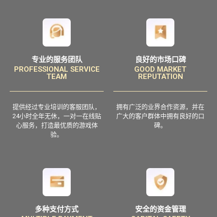
专业的服务团队
良好的市场口碑
PROFESSIONAL SERVICE
GOOD MARKET
TEAM
REPUTATION
提供经过专业培训的客服团队，
拥有广泛的业界合作资源，并在
24小时全年无休，一对一在线贴
广大的客户群体中拥有良好的口
心服务，打造最优质的游戏体
碑。
验。
多种支付方式
安全的资金管理