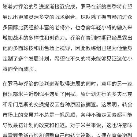
随着对乔治的引进逐渐接近完成，罗马在新的赛季将有望
展现出更加灵活多变的战术组合。球队除了拥有参加过众
多国际比赛经验丰富的老将外，也急需年轻小将的融入来
增加战术的多样性和创造力。乔治在青训时期已经显露出
他的多面球技和出色场上视野，因此教练组已经为他量身
定制了多个发展计划，希望在不久的将来能够见证这位小
将的全面成长。
在罗马与乔治的谈判逐渐取得进展的同时，意甲的另一家
俱乐部米兰近期似乎遇到了困扰。原计划进行的多夫比克
和希门尼斯的交换提议因各种原因被搁置。这表明，转会
市场上的交易并不总是一帆风顺，各种不确定因素都可能
导致最初计划的改变和推迟。对于米兰来说，这也许意味
着需要重新审视和调整自己的转会策略，以便在竞争激烈