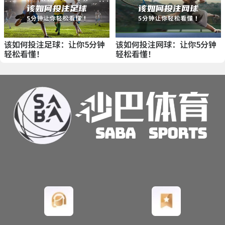
该如何投注足球：让你5分钟
该如何投注网球：让你5分钟
轻松看懂！
轻松看懂！