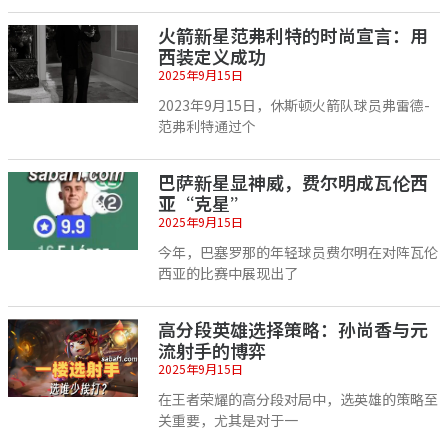
火箭新星范弗利特的时尚宣言：用
西装定义成功
2025年9月15日
2023年9月15日，休斯顿火箭队球员弗雷德-
范弗利特通过个
巴萨新星显神威，费尔明成瓦伦西
亚“克星”
2025年9月15日
今年，巴塞罗那的年轻球员费尔明在对阵瓦伦
西亚的比赛中展现出了
高分段英雄选择策略：孙尚香与元
流射手的博弈
2025年9月15日
在王者荣耀的高分段对局中，选英雄的策略至
关重要，尤其是对于一