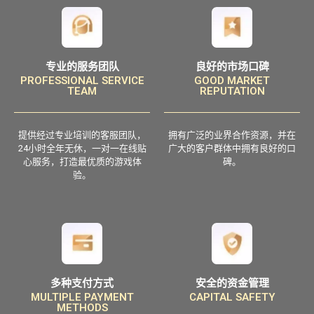
专业的服务团队
良好的市场口碑
PROFESSIONAL SERVICE
GOOD MARKET
TEAM
REPUTATION
提供经过专业培训的客服团队，
拥有广泛的业界合作资源，并在
24小时全年无休，一对一在线贴
广大的客户群体中拥有良好的口
心服务，打造最优质的游戏体
碑。
验。
多种支付方式
安全的资金管理
MULTIPLE PAYMENT
CAPITAL SAFETY
METHODS