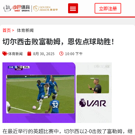
立即注册
首页 >
体育新闻
切尔西击败富勒姆，恩佐点球助胜！
体育新闻
8月 30, 2025
10:00 下午
在最近举行的英超比赛中，切尔西以2-0击败了富勒姆，继