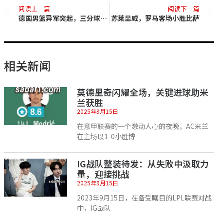
阅读上一篇
阅读下一篇
德国男篮异军突起，三分球命中率震撼全场
苏莱显威，罗马客场小胜比萨
相关新闻
莫德里奇闪耀全场，关键进球助米
兰获胜
2025年9月15日
在意甲联赛的一个激动人心的夜晚，AC米兰
在主场以1-0小胜博
IG战队整装待发：从失败中汲取力
量，迎接挑战
2025年9月15日
2023年9月15日，在备受瞩目的LPL联赛对战
中，IG战队