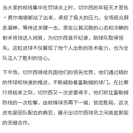
当大家的视线集中在罚球点上时，切尔西的年轻天才恩佐
·费尔南德斯站了出来，承担了极大的压力。全场观众屏
息凝神，等待这关键一击。恩佐以其沉稳的心态和冷静的
射术将球送入网窝，为切尔西首开纪录，助球队取得领
先。这粒进球不仅展现了他个人出色的技术能力，也为全
队注入了胜利的信心。
下半场，切尔西继续巩固他们的领先优势，他们通过精妙
的传球和快速的推进，不断威胁着富勒姆的球门。在比赛
行将结束之际，切尔西又一次逆袭得手，他们抓住富勒姆
防线的一次松懈，由前锋球员再下一城，锁定胜局。这次
进攻是团队配合的典范，展示出切尔西球员之间高度默契
的无缝合作。