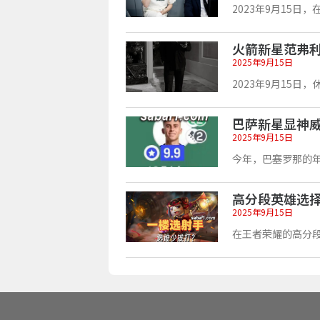
2023年9月15日
火箭新星范弗
2025年9月15日
2023年9月15
巴萨新星显神
2025年9月15日
今年，巴塞罗那的
高分段英雄选
2025年9月15日
在王者荣耀的高分