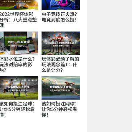
2022世界杯体彩
电子竞技正火热？
分析：八大重点整
电竞到底怎么投！
理
体彩水位是什么？
玩体彩必须了解的
玩法对赔率的影
玩法观念篇1：什
响？
么是让分？
该如何投注足球：
该如何投注网球：
让你5分钟轻松看
让你5分钟轻松看
懂！
懂！