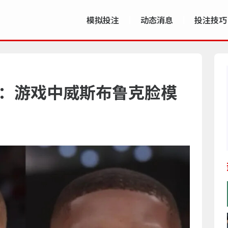
模拟投注
动态消息
投注技巧
喜：游戏中威斯布鲁克脸模