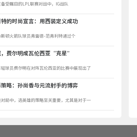
，在备受瞩目的LPL联赛对战中，IG战队
利特的时尚宣言：用西装定义成功
日，休斯顿火箭队球员弗雷德-范弗利特通过个
威，费尔明成瓦伦西亚“克星”
年轻球员费尔明在对阵瓦伦西亚的比赛中展现出了
择策略：孙尚香与元流射手的博弈
段对局中，选英雄的策略至关重要，尤其是对于一