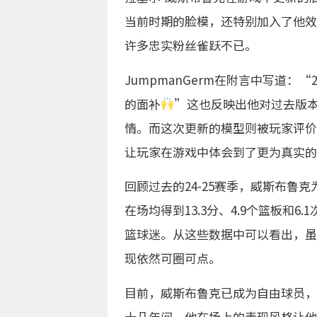
当前时期的脸模，还特别加入了他效
许多忠实粉丝雀跃不已。
JumpmanGerm在附言中写道：“
的面补
”这也反映出他对过去版
情。而这次更新的模型则被玩家评价
让玩家在游戏中体会到了更为真实的
回顾过去的24-25赛季，威斯布鲁
在场均得到13.3分、4.9个篮板和6
篮球迷。从这些数据中可以看出，虽
现依然可圈可点。
目前，威斯布鲁克已成为自由球员，
十几年间，他在场上的表现风格让他收