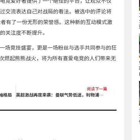
电竞爱好者提供了一个绝佳的平台，让观众不仅
过交流表达自己对战局的看法。被选中的评论将
论者有了一份无形的荣誉感。这种新的互动模式激
的关注度不断提升。
仅是一场竞技盛宴，更是一场粉丝与选手共同参与的狂
再次燃起熊熊战火，将为所有喜爱电竞的人们带来无
阅读下一篇
袖格局
英超激战再度来袭：曼联气势低迷，利物浦迎战阿森纳强敌