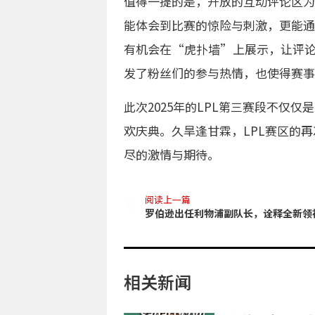
值得一提的是，开放的互动评论区为
能体会到比赛的惊险与刺激，更能通
有机会在“虎扑墙”上展示，让评
发了粉丝们的参与热情，也使得赛事
此次2025年的LPL第三赛段不仅
欢庆典。久旱逢甘霖，LPL赛区的
尽的激情与期待。
阅读上一篇
罗伯逊出任利物浦副队长，诠释全新领
相关新闻