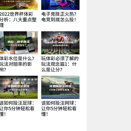
2022世界杯体彩
电子竞技正火热？
分析：八大重点整
电竞到底怎么投！
理
体彩水位是什么？
玩体彩必须了解的
玩法对赔率的影
玩法观念篇1：什
响？
么是让分？
该如何投注足球：
该如何投注网球：
让你5分钟轻松看
让你5分钟轻松看
懂！
懂！