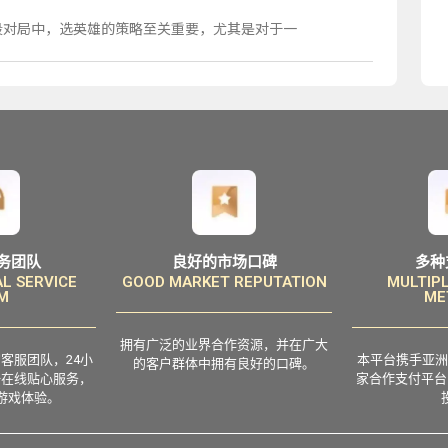
段对局中，选英雄的策略至关重要，尤其是对于一
务团队
良好的市场口碑
多种
L SERVICE
GOOD MARKET REPUTATION
MULTIP
M
ME
拥有广泛的业界合作资源，并在广大
客服团队，24小
本平台携手亚洲
的客户群体中拥有良好的口碑。
一在线贴心服务，
家合作支付平台
游戏体验。