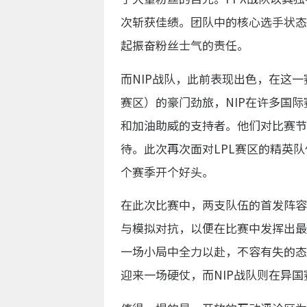
次斩获佳绩。团队中的核心选手状态
起振奋粉丝士气的责任。
而NIP战队，此前表现出色，在这一
赛区）的豪门劲旅，NIP在许多国
和加油助威的支持者。他们对比赛节
待。此次再次面对LPL赛区的精英
个赛季开个好头。
在此次比赛中，两支队伍的首发阵容也
与模拟对抗，以便在比赛中发挥出最
一场小局中全力以赴，不容有失的态
迎来一场硬仗，而NIP战队则在异