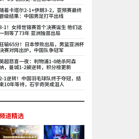
随着卡塔尔2-1+伊朗3-2，亚预赛最终
晋级结果：中国男足打平出线
3-1！女排世锦赛首个决赛诞生 他们这
一刻等了73年 亚洲独苗出局
狂输65分！日本惨败出局，男篮亚洲杯
决赛对阵出炉，中国队争冠军
英超悲喜一夜：利物浦1-0绝杀阿森
纳，曼城1-2被逆转，积分榜更新
2-1逆转！中国羽毛球队终于夺冠，结
束10年等待，石宇奇哭成泪人
频道精选