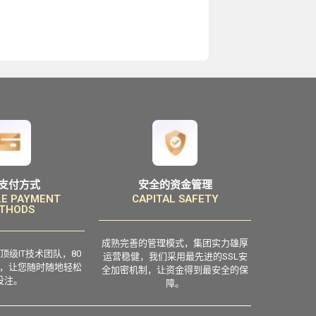
支付方式
安全的资金管理
LE PAYMENT
CAPITAL SAFETY
THODS
成熟完善的管理模式，集团实力雄厚
顶级IT技术团队，80
运营稳健，我们采用最先进的SSL安
，让您随时随地轻松
全加密机制，让资金得到最安全的保
投注。
障。