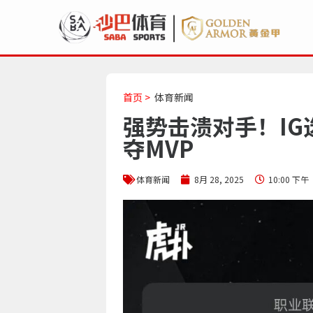
首页 >
体育新闻
强势击溃对手！IG
夺MVP
体育新闻
8月 28, 2025
10:00 下午