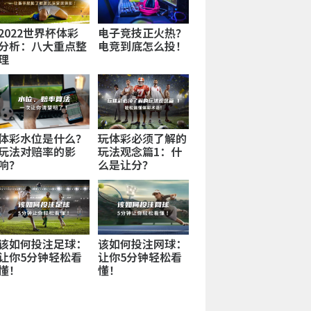
2022世界杯体彩
电子竞技正火热？
分析：八大重点整
电竞到底怎么投！
理
体彩水位是什么？
玩体彩必须了解的
玩法对赔率的影
玩法观念篇1：什
响？
么是让分？
该如何投注足球：
该如何投注网球：
让你5分钟轻松看
让你5分钟轻松看
懂！
懂！