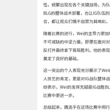
性，频繁出现在各个关键战场，为队
BLG的整体战术部署，也让IG队
合，都让观众们情不自禁为其喝彩。
随着比赛的进行，Wei的主导力更
不可或缺的中坚力量。即便在面对对
反打并最终拿下首局胜利。他的表现
奠定了良好的基础。
这一突出的个人表现充分展示了We
人技艺的肯定，更是对IG战队整体
纷表示，Wei的发挥无疑是IG战胜
比赛中更进一步。
总结起来，魏选手在这场比赛中用行