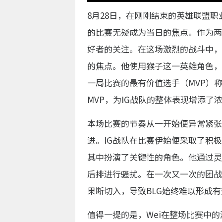
8月28日，在刚刚结束的英雄联盟职业
的比赛无疑成为当日的焦点。作为两
好者的关注。在这场激烈的战斗中，
的焦点。他使用猴子这一英雄角色，在
一局比赛的最有价值选手（MVP）
MVP，为IG战队的整体表现增添了
本场比赛的节奏从一开始便异常紧张
进。IG战队在比赛伊始便采取了积
其中扮演了关键性的角色。他通过灵
后排进行骚扰。在一次又一次的团战
果断切入，导致BLG始终难以形成
值得一提的是，Wei在整场比赛中