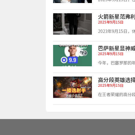
火箭新星范弗
2025年9月15日
2023年9月15
巴萨新星显神
2025年9月15日
今年，巴塞罗那的
高分段英雄选
2025年9月15日
在王者荣耀的高分