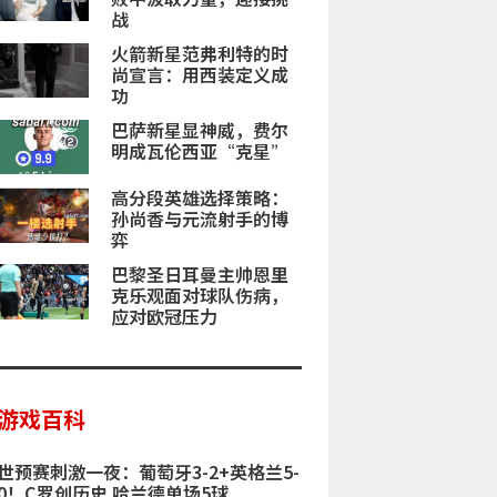
战
火箭新星范弗利特的时
尚宣言：用西装定义成
功
巴萨新星显神威，费尔
明成瓦伦西亚“克星”
高分段英雄选择策略：
孙尚香与元流射手的博
弈
巴黎圣日耳曼主帅恩里
克乐观面对球队伤病，
应对欧冠压力
游戏百科
世预赛刺激一夜：葡萄牙3-2+英格兰5-
0！C罗创历史 哈兰德单场5球