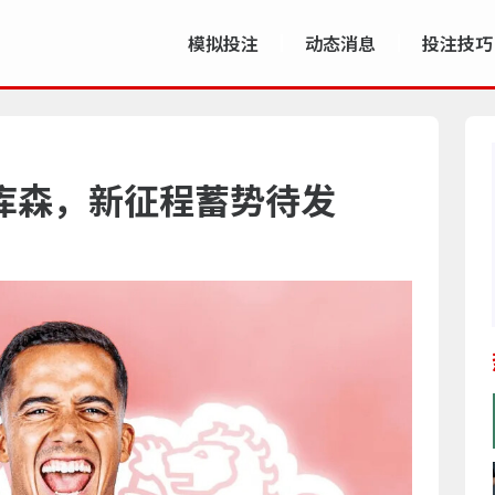
模拟投注
动态消息
投注技巧
库森，新征程蓄势待发