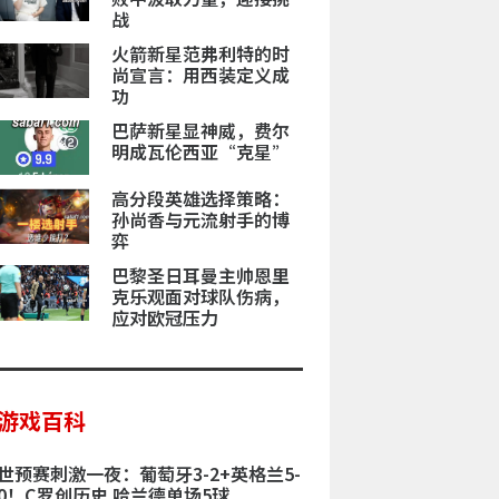
战
火箭新星范弗利特的时
尚宣言：用西装定义成
功
巴萨新星显神威，费尔
明成瓦伦西亚“克星”
高分段英雄选择策略：
孙尚香与元流射手的博
弈
巴黎圣日耳曼主帅恩里
克乐观面对球队伤病，
应对欧冠压力
游戏百科
世预赛刺激一夜：葡萄牙3-2+英格兰5-
0！C罗创历史 哈兰德单场5球