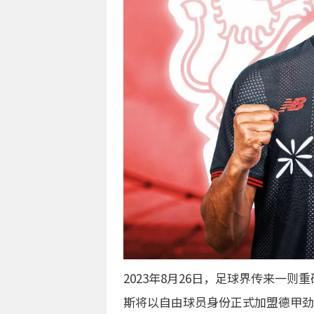
2023年8月26日，足球界传来一
斯将以自由球员身份正式加盟德甲劲