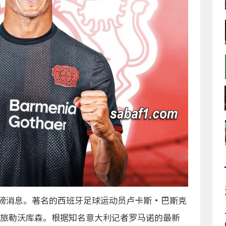
则重磅消息。著名的西班牙足球运动员卢卡斯·巴斯克
旅勒沃库森。根据知名意大利记者罗马诺的最新