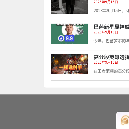
2025年9月15日
2023年9月15
巴萨新星显神
2025年9月15日
今年，巴塞罗那的
高分段英雄选
2025年9月15日
在王者荣耀的高分