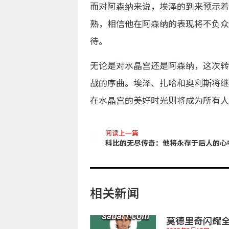
而对阿森纳来说，埃泽的到来预示着
熟，相信他在阿森纳的表现将不负众
待。
无论是对水晶宫还是阿森纳，这次转
战的序曲。埃泽、扎哈和奥利斯将继
在水晶宫的美好时光则将成为所有人
阅读上一篇
科比的无尽传奇：他将永存于后人的心
相关新闻
莫德里奇闪耀