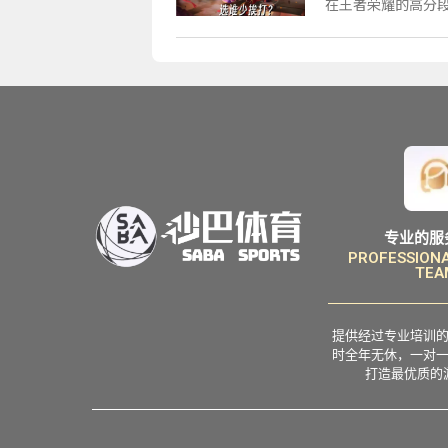
在王者荣耀的高分
专业的服
PROFESSIONA
TEA
提供经过专业培训的
时全年无休，一对
打造最优质的