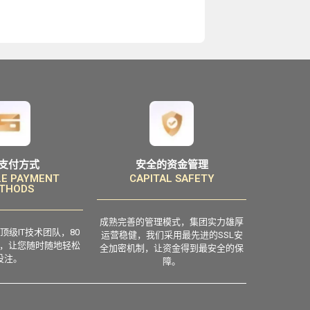
支付方式
安全的资金管理
LE PAYMENT
CAPITAL SAFETY
THODS
成熟完善的管理模式，集团实力雄厚
顶级IT技术团队，80
运营稳健，我们采用最先进的SSL安
，让您随时随地轻松
全加密机制，让资金得到最安全的保
投注。
障。