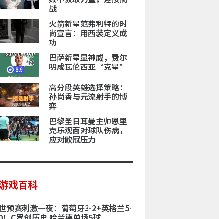
战
火箭新星范弗利特的时
尚宣言：用西装定义成
功
巴萨新星显神威，费尔
明成瓦伦西亚“克星”
高分段英雄选择策略：
孙尚香与元流射手的博
弈
巴黎圣日耳曼主帅恩里
克乐观面对球队伤病，
应对欧冠压力
游戏百科
世预赛刺激一夜：葡萄牙3-2+英格兰5-
0！C罗创历史 哈兰德单场5球