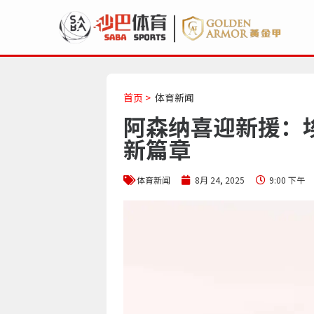
首页 >
体育新闻
阿森纳喜迎新援：
新篇章
体育新闻
8月 24, 2025
9:00 下午