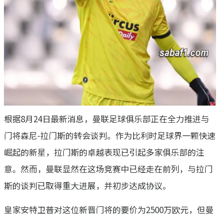
根据8月24日最新消息，曼联足球俱乐部正在全力推进与
门将森尼-拉门斯的转会谈判。作为比利时足球界一颗快速
崛起的新星，拉门斯的卓越表现已引起多家俱乐部的注
意。然而，曼联显然在这场竞赛中已经走在前列，与拉门
斯的谈判已取得重大进展，并初步达成协议。
皇家安特卫普对这位新晋门将的要价为2500万欧元，但曼