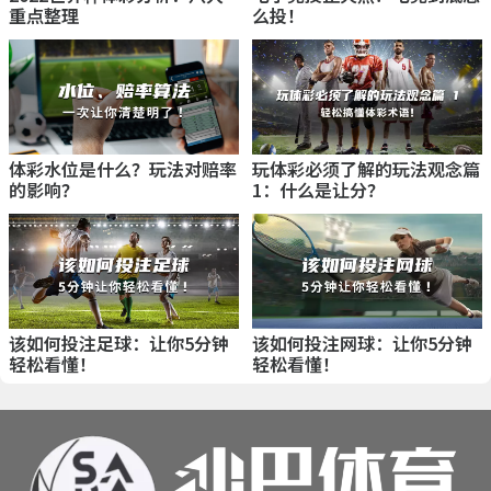
重点整理
么投！
体彩水位是什么？玩法对赔率
玩体彩必须了解的玩法观念篇
的影响？
1：什么是让分？
该如何投注足球：让你5分钟
该如何投注网球：让你5分钟
轻松看懂！
轻松看懂！