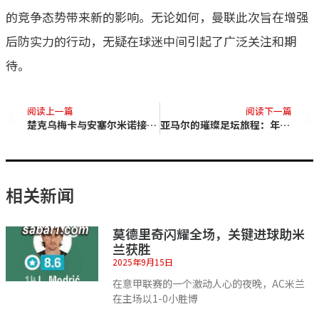
的竞争态势带来新的影响。无论如何，曼联此次旨在增强
后防实力的行动，无疑在球迷中间引起了广泛关注和期
待。
阅读上一篇
阅读下一篇
楚克乌梅卡与安塞尔米诺接近加盟多特蒙德的最新动态
亚马尔的璀璨足坛旅程：年轻有为的进球与助攻大师
相关新闻
莫德里奇闪耀全场，关键进球助米
兰获胜
2025年9月15日
在意甲联赛的一个激动人心的夜晚，AC米兰
在主场以1-0小胜博