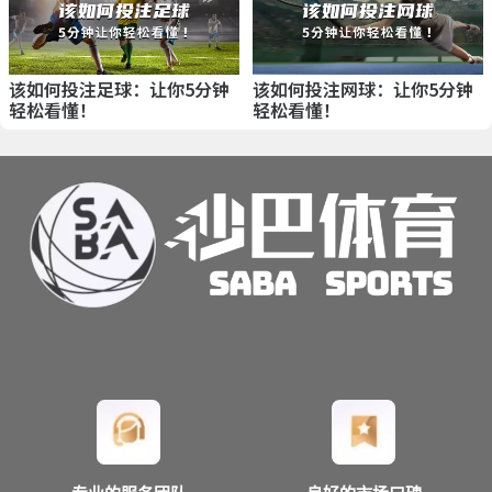
该如何投注足球：让你5分钟
该如何投注网球：让你5分钟
轻松看懂！
轻松看懂！