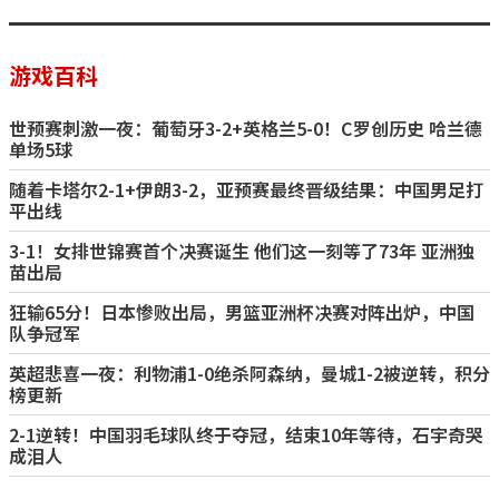
游戏百科
世预赛刺激一夜：葡萄牙3-2+英格兰5-0！C罗创历史 哈兰德
单场5球
随着卡塔尔2-1+伊朗3-2，亚预赛最终晋级结果：中国男足打
平出线
3-1！女排世锦赛首个决赛诞生 他们这一刻等了73年 亚洲独
苗出局
狂输65分！日本惨败出局，男篮亚洲杯决赛对阵出炉，中国
队争冠军
英超悲喜一夜：利物浦1-0绝杀阿森纳，曼城1-2被逆转，积分
榜更新
2-1逆转！中国羽毛球队终于夺冠，结束10年等待，石宇奇哭
成泪人