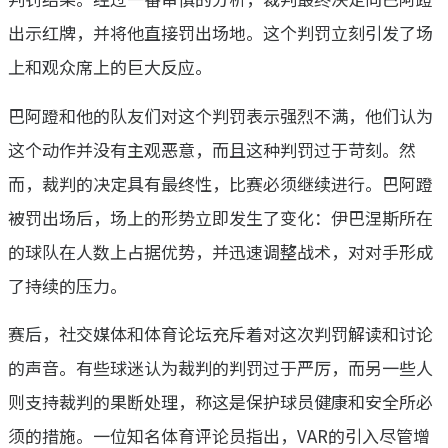
出示红牌，并将他直接罚出场地。这个判罚立刻引发了场
上和观众席上的巨大反应。
巴阿蹬和他的队友们对这个判罚表示强烈不满，他们认为
这个动作并没有主观恶意，而且这种判罚过于苛刻。然
而，裁判的决定具有最终性，比赛必须继续进行。巴阿蹬
被罚出场后，场上的形势立即发生了变化：伊巴涅斯所在
的球队在人数上占据优势，并迅速调整战术，对对手形成
了持续的压力。
赛后，社交媒体和体育论坛充斥着对这次判罚解读和讨论
的声音。有些球迷认为裁判的判罚过于严厉，而另一些人
则支持裁判的果断处理，称这是保护球员健康和安全所必
须的措施。一位知名体育评论员指出，VAR的引入尽管增