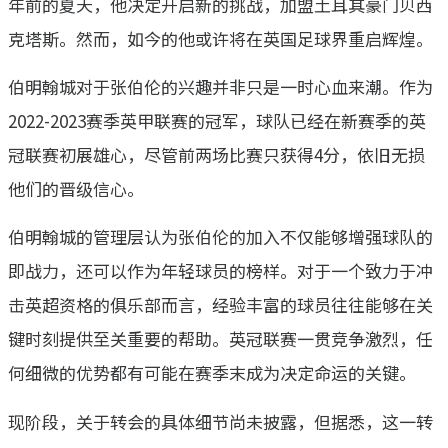
年前的夏天，他决定开启新的挑战，加盟土耳其豪门贝西
克塔斯。然而，如今的他或许将在英国足球界重启辉煌。
伯明翰城对于张伯伦的兴趣并非只是一时心血来潮。作为
2022-2023赛季英甲联赛的冠军，球队已经在新赛季的英
冠联赛初展雄心，尽管前两场比赛只获得4分，依旧无损
他们的晋级信心。
伯明翰城的管理层认为张伯伦的加入不仅能够增强球队的
即战力，还可以作为年轻球员的榜样。对于一个致力于冲
击英超资格的俱乐部而言，经验丰富的球员往往能够在关
键时刻提供至关重要的帮助。英冠联赛一贯竞争激烈，任
何细微的优势都有可能在赛季末成为决定命运的关键。
现阶段，关于转会的具体细节尚未披露，但据悉，这一转