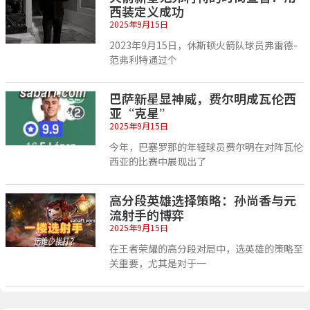
西装定义成功
2025年9月15日
2023年9月15日，休斯顿火箭队球员弗雷德-
范弗利特通过个
巴萨新星显神威，费尔明成瓦伦西
亚“克星”
2025年9月15日
今年，巴塞罗那的年轻球员费尔明在对阵瓦伦
西亚的比赛中展现出了
高分段英雄选择策略：孙尚香与元
流射手的博弈
2025年9月15日
在王者荣耀的高分段对局中，选英雄的策略至
关重要，尤其是对于一