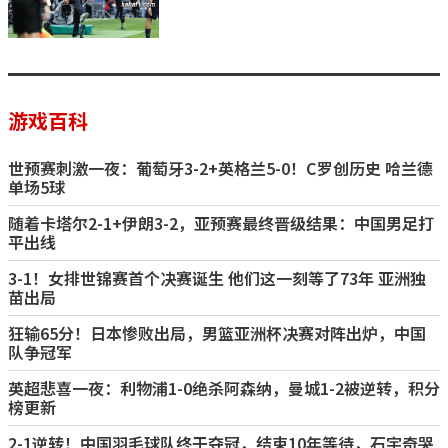
游戏百科
世预赛刺激一夜：葡萄牙3-2+英格兰5-0！C罗创历史 哈兰德
单场5球
随着卡塔尔2-1+伊朗3-2，亚预赛最终晋级结果：中国男足打
平出线
3-1！女排世锦赛首个决赛诞生 他们这一刻等了73年 亚洲独
苗出局
狂输65分！日本惨败出局，男篮亚洲杯决赛对阵出炉，中国
队争冠军
英超悲喜一夜：利物浦1-0绝杀阿森纳，曼城1-2被逆转，积分
榜更新
2-1逆转！中国羽毛球队终于夺冠，结束10年等待，石宇奇哭