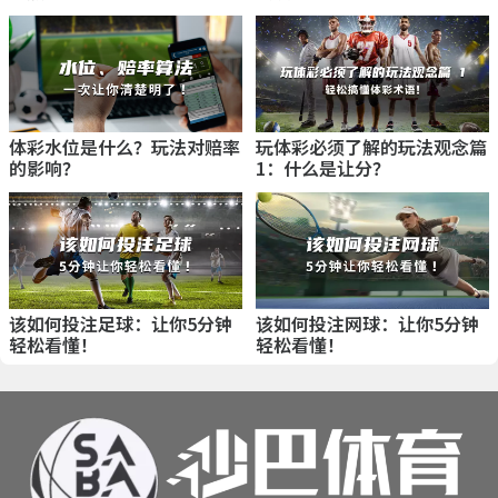
体彩水位是什么？玩法对赔率
玩体彩必须了解的玩法观念篇
的影响？
1：什么是让分？
该如何投注足球：让你5分钟
该如何投注网球：让你5分钟
轻松看懂！
轻松看懂！