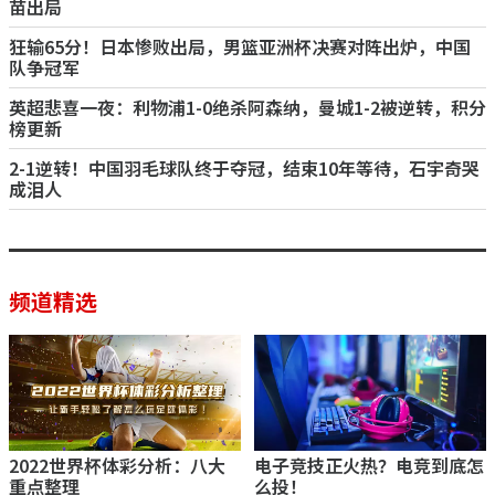
苗出局
狂输65分！日本惨败出局，男篮亚洲杯决赛对阵出炉，中国
队争冠军
英超悲喜一夜：利物浦1-0绝杀阿森纳，曼城1-2被逆转，积分
榜更新
2-1逆转！中国羽毛球队终于夺冠，结束10年等待，石宇奇哭
成泪人
频道精选
2022世界杯体彩分析：八大
电子竞技正火热？电竞到底怎
重点整理
么投！