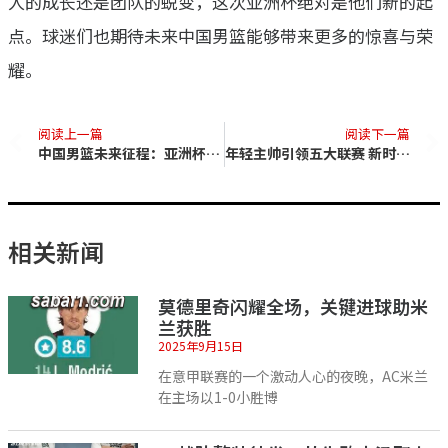
人的成长还是团队的蜕变，这次亚洲杯绝对是他们新的起
点。球迷们也期待未来中国男篮能够带来更多的惊喜与荣
耀。
阅读上一篇
阅读下一篇
中国男篮未来征程：亚洲杯亚军并非终点，冲击世界杯与奥运会门票
年轻主帅引领五大联赛 新时代来临
相关新闻
莫德里奇闪耀全场，关键进球助米
兰获胜
2025年9月15日
在意甲联赛的一个激动人心的夜晚，AC米兰
在主场以1-0小胜博