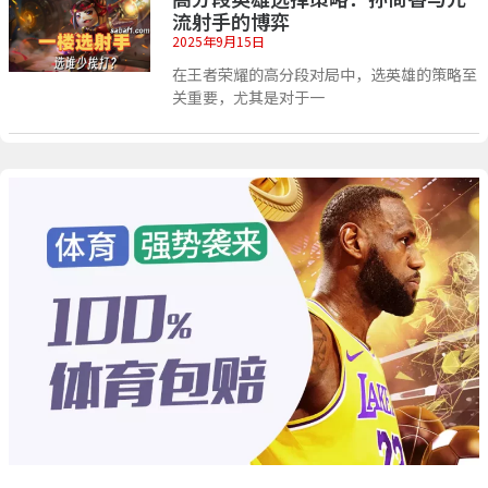
流射手的博弈
2025年9月15日
在王者荣耀的高分段对局中，选英雄的策略至
关重要，尤其是对于一