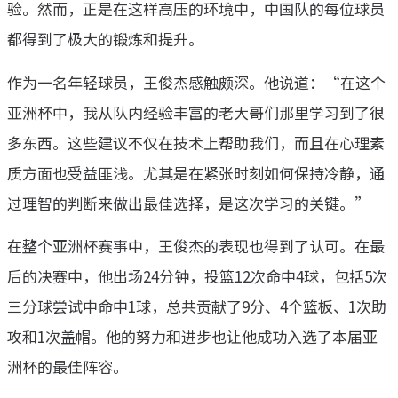
验。然而，正是在这样高压的环境中，中国队的每位球员
都得到了极大的锻炼和提升。
作为一名年轻球员，王俊杰感触颇深。他说道：“在这个
亚洲杯中，我从队内经验丰富的老大哥们那里学习到了很
多东西。这些建议不仅在技术上帮助我们，而且在心理素
质方面也受益匪浅。尤其是在紧张时刻如何保持冷静，通
过理智的判断来做出最佳选择，是这次学习的关键。”
在整个亚洲杯赛事中，王俊杰的表现也得到了认可。在最
后的决赛中，他出场24分钟，投篮12次命中4球，包括5次
三分球尝试中命中1球，总共贡献了9分、4个篮板、1次助
攻和1次盖帽。他的努力和进步也让他成功入选了本届亚
洲杯的最佳阵容。