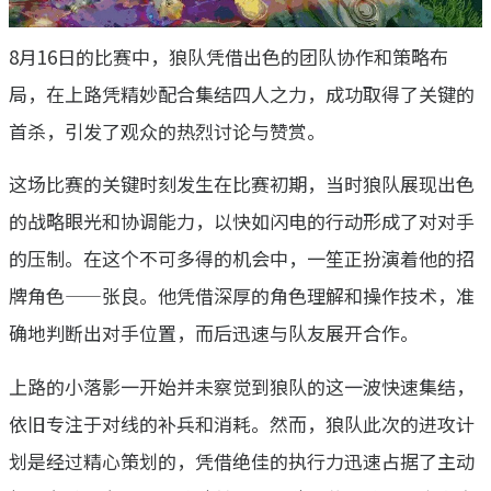
8月16日的比赛中，狼队凭借出色的团队协作和策略布
局，在上路凭精妙配合集结四人之力，成功取得了关键的
首杀，引发了观众的热烈讨论与赞赏。
这场比赛的关键时刻发生在比赛初期，当时狼队展现出色
的战略眼光和协调能力，以快如闪电的行动形成了对对手
的压制。在这个不可多得的机会中，一笙正扮演着他的招
牌角色——张良。他凭借深厚的角色理解和操作技术，准
确地判断出对手位置，而后迅速与队友展开合作。
上路的小落影一开始并未察觉到狼队的这一波快速集结，
依旧专注于对线的补兵和消耗。然而，狼队此次的进攻计
划是经过精心策划的，凭借绝佳的执行力迅速占据了主动