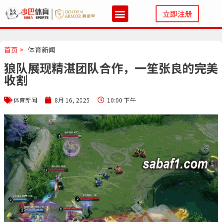
立即注册
首页 >
体育新闻
狼队展现精湛团队合作，一笙张良的完美
收割
体育新闻
8月 16, 2025
10:00 下午