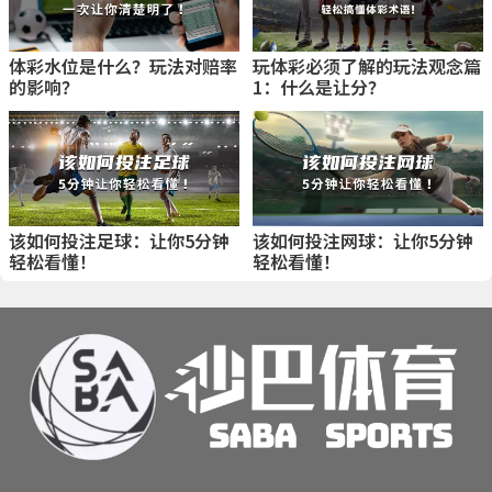
体彩水位是什么？玩法对赔率
玩体彩必须了解的玩法观念篇
的影响？
1：什么是让分？
该如何投注足球：让你5分钟
该如何投注网球：让你5分钟
轻松看懂！
轻松看懂！