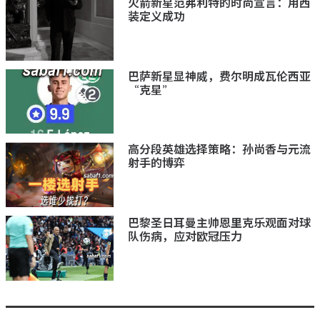
火箭新星范弗利特的时尚宣言：用西
装定义成功
巴萨新星显神威，费尔明成瓦伦西亚
“克星”
高分段英雄选择策略：孙尚香与元流
射手的博弈
巴黎圣日耳曼主帅恩里克乐观面对球
队伤病，应对欧冠压力