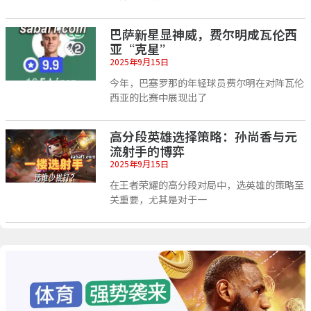
巴萨新星显神威，费尔明成瓦伦西
亚“克星”
2025年9月15日
今年，巴塞罗那的年轻球员费尔明在对阵瓦伦
西亚的比赛中展现出了
高分段英雄选择策略：孙尚香与元
流射手的博弈
2025年9月15日
在王者荣耀的高分段对局中，选英雄的策略至
关重要，尤其是对于一