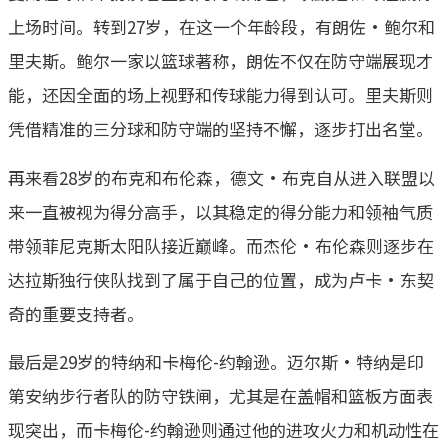
上场时间。转到27岁，在这一个年龄段，有朗佐·鲍尔和
里夫斯。鲍尔一家以篮球著称，朗佐不仅在防守端展现才
能，还因全面的场上视野和传球能力得到认可。里夫斯则
凭借精准的三分球和防守端的坚持不懈，逐步打出名堂。
再来看28岁的布克和布伦森，德文·布克自从进入联盟以
来一直被视为得分高手，以其稳定的得分能力和领袖气质
带领菲尼克斯太阳队接近巅峰。而杰伦·布伦森则逐步在
达拉斯独行侠队找到了属于自己的位置，成为卢卡·东契
奇的重要支持者。
最后是29岁的特纳和卡梅伦-约翰逊。迈尔斯·特纳是印
第安纳步行者队的防守铁闸，尤其是在盖帽和篮板方面表
现突出，而卡梅伦-约翰逊则通过他的进攻火力和机动性在