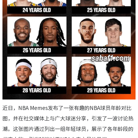
近日，NBA Memes发布了一张有趣的NBA球员年龄对比
图，并在社交媒体上与广大球迷分享，引发了一波讨论热
潮。这张图片通过列出一组年轻球员，展示了各年龄段的