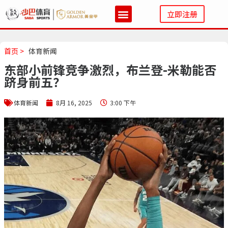
立即注册
首页 >
体育新闻
东部小前锋竞争激烈，布兰登-米勒能否
跻身前五？
体育新闻
8月 16, 2025
3:00 下午