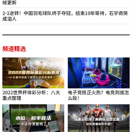
榜更新
2-1逆转！中国羽毛球队终于夺冠，结束10年等待，石宇奇哭
成泪人
频道精选
2022世界杯体彩分析：八大
电子竞技正火热？电竞到底怎
重点整理
么投！