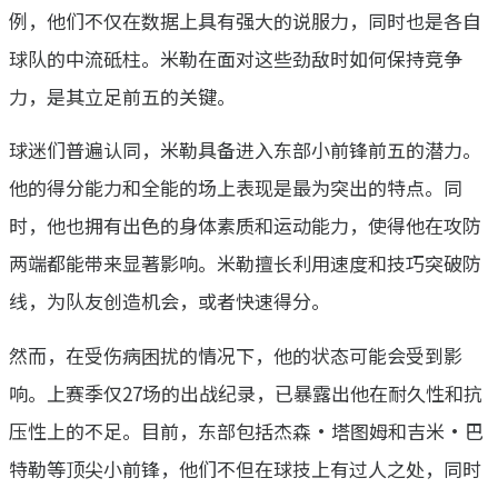
例，他们不仅在数据上具有强大的说服力，同时也是各自
球队的中流砥柱。米勒在面对这些劲敌时如何保持竞争
力，是其立足前五的关键。
球迷们普遍认同，米勒具备进入东部小前锋前五的潜力。
他的得分能力和全能的场上表现是最为突出的特点。同
时，他也拥有出色的身体素质和运动能力，使得他在攻防
两端都能带来显著影响。米勒擅长利用速度和技巧突破防
线，为队友创造机会，或者快速得分。
然而，在受伤病困扰的情况下，他的状态可能会受到影
响。上赛季仅27场的出战纪录，已暴露出他在耐久性和抗
压性上的不足。目前，东部包括杰森·塔图姆和吉米·巴
特勒等顶尖小前锋，他们不但在球技上有过人之处，同时