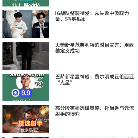
IG战队整装待发：从失败中汲取力
量，迎接挑战
火箭新星范弗利特的时尚宣言：用西
装定义成功
巴萨新星显神威，费尔明成瓦伦西亚
“克星”
高分段英雄选择策略：孙尚香与元流
射手的博弈