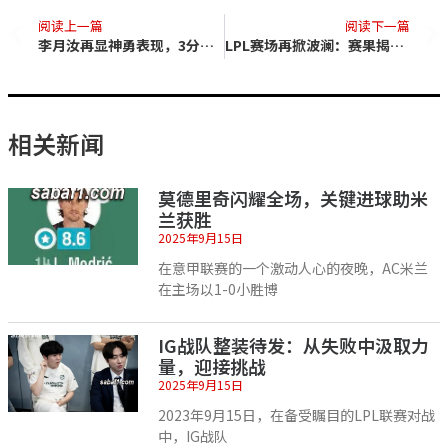
阅读上一篇
阅读下一篇
李月汝再显神勇表现，3分钟2次大帽力助飞翼
LPL赛场再掀波澜：赛果揭晓与精彩预测分析
相关新闻
莫德里奇闪耀全场，关键进球助米
兰获胜
2025年9月15日
在意甲联赛的一个激动人心的夜晚，AC米兰
在主场以1-0小胜博
IG战队整装待发：从失败中汲取力
量，迎接挑战
2025年9月15日
2023年9月15日，在备受瞩目的LPL联赛对战
中，IG战队