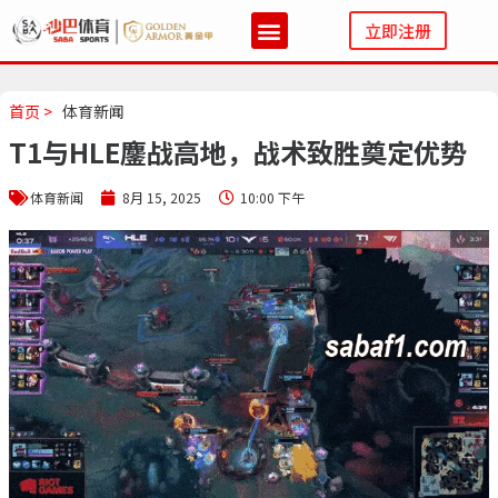
立即注册
首页 >
体育新闻
T1与HLE鏖战高地，战术致胜奠定优势
体育新闻
8月 15, 2025
10:00 下午