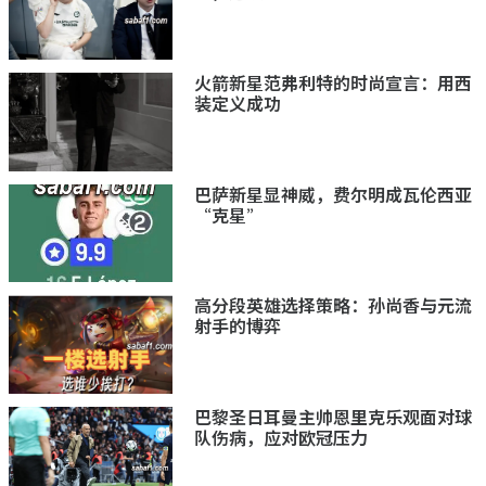
火箭新星范弗利特的时尚宣言：用西
装定义成功
巴萨新星显神威，费尔明成瓦伦西亚
“克星”
高分段英雄选择策略：孙尚香与元流
射手的博弈
巴黎圣日耳曼主帅恩里克乐观面对球
队伤病，应对欧冠压力