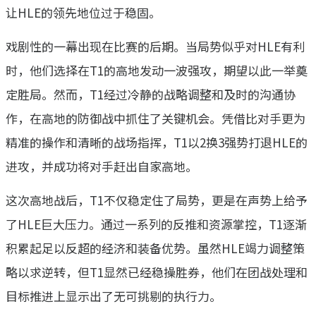
让HLE的领先地位过于稳固。
戏剧性的一幕出现在比赛的后期。当局势似乎对HLE有利
时，他们选择在T1的高地发动一波强攻，期望以此一举奠
定胜局。然而，T1经过冷静的战略调整和及时的沟通协
作，在高地的防御战中抓住了关键机会。凭借比对手更为
精准的操作和清晰的战场指挥，T1以2换3强势打退HLE的
进攻，并成功将对手赶出自家高地。
这次高地战后，T1不仅稳定住了局势，更是在声势上给予
了HLE巨大压力。通过一系列的反推和资源掌控，T1逐渐
积累起足以反超的经济和装备优势。虽然HLE竭力调整策
略以求逆转，但T1显然已经稳操胜券，他们在团战处理和
目标推进上显示出了无可挑剔的执行力。