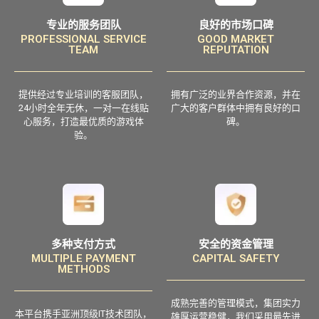
专业的服务团队
良好的市场口碑
PROFESSIONAL SERVICE
GOOD MARKET
TEAM
REPUTATION
提供经过专业培训的客服团队，
拥有广泛的业界合作资源，并在
24小时全年无休，一对一在线贴
广大的客户群体中拥有良好的口
心服务，打造最优质的游戏体
碑。
验。
多种支付方式
安全的资金管理
MULTIPLE PAYMENT
CAPITAL SAFETY
METHODS
成熟完善的管理模式，集团实力
本平台携手亚洲顶级IT技术团队，
雄厚运营稳健，我们采用最先进