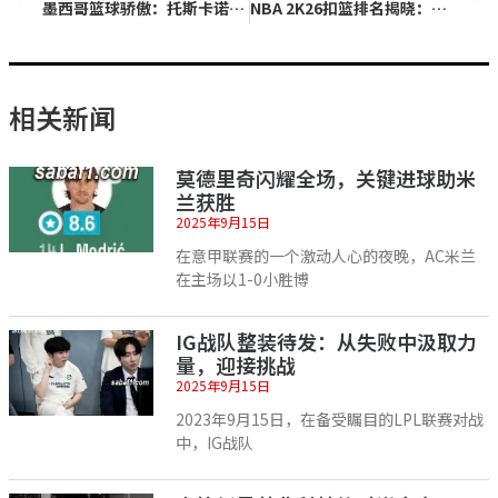
墨西哥篮球骄傲：托斯卡诺-安德森征战意大利联赛
NBA 2K26扣篮排名揭晓：年轻球星引领风潮
相关新闻
莫德里奇闪耀全场，关键进球助米
兰获胜
2025年9月15日
在意甲联赛的一个激动人心的夜晚，AC米兰
在主场以1-0小胜博
IG战队整装待发：从失败中汲取力
量，迎接挑战
2025年9月15日
2023年9月15日，在备受瞩目的LPL联赛对战
中，IG战队