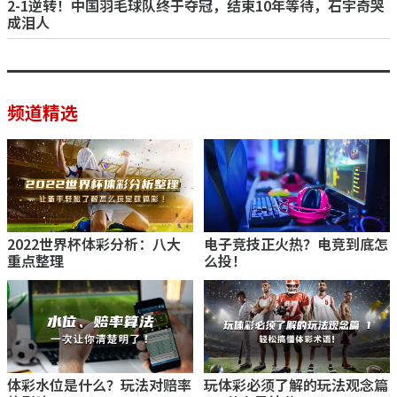
2-1逆转！中国羽毛球队终于夺冠，结束10年等待，石宇奇哭
成泪人
频道精选
2022世界杯体彩分析：八大
电子竞技正火热？电竞到底怎
重点整理
么投！
体彩水位是什么？玩法对赔率
玩体彩必须了解的玩法观念篇