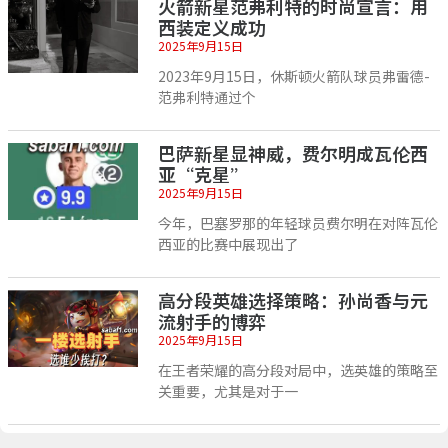
火箭新星范弗利特的时尚宣言：用
西装定义成功
2025年9月15日
2023年9月15日，休斯顿火箭队球员弗雷德-
范弗利特通过个
巴萨新星显神威，费尔明成瓦伦西
亚“克星”
2025年9月15日
今年，巴塞罗那的年轻球员费尔明在对阵瓦伦
西亚的比赛中展现出了
高分段英雄选择策略：孙尚香与元
流射手的博弈
2025年9月15日
在王者荣耀的高分段对局中，选英雄的策略至
关重要，尤其是对于一