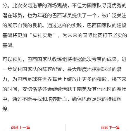
分。此次安切洛蒂的到场观战，不但为国家队寻觅优秀的
潜在球员，也为年轻的巴西球员提供了一个，被广泛关注
的展示自我的良机。通过这样的实践，巴西国家队的建设
基础将更加“脚扎实地”，为未来的国际比赛打下坚实的
基础。
可以预见，巴西国家队教练组将根据此次考察的成果，进
一步优化国家队的阵容配置，最大限度地挖掘球员的潜
力，为巴西足球在世界舞台上绽放出更多的精彩。接下来
的时间，安切洛蒂还会继续活跃于南美及其他地区的赛场
中，通过不断寻找和培养新血，确保巴西足球的持续辉
煌。
阅读上一篇
阅读下一篇