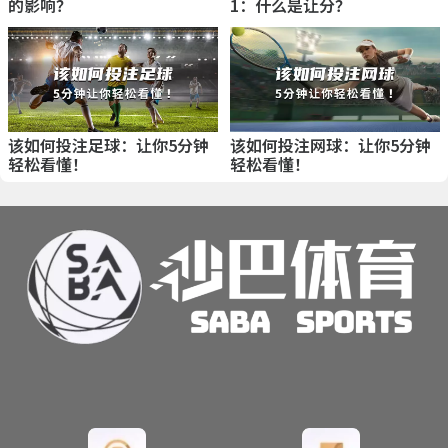
的影响？
1：什么是让分？
该如何投注足球：让你5分钟
该如何投注网球：让你5分钟
轻松看懂！
轻松看懂！