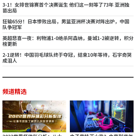
3-1！女排世锦赛首个决赛诞生 他们这一刻等了73年 亚洲独
苗出局
狂输65分！日本惨败出局，男篮亚洲杯决赛对阵出炉，中国
队争冠军
英超悲喜一夜：利物浦1-0绝杀阿森纳，曼城1-2被逆转，积分
榜更新
2-1逆转！中国羽毛球队终于夺冠，结束10年等待，石宇奇哭
成泪人
频道精选