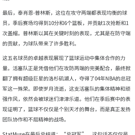
最后，泰肖恩-普林斯，这位在攻守两端都表现均衡的球
员，季后赛场均得到10分和6个篮板，并贡献1次抢断和1
次盖帽。普林斯以其在关键时刻的表现，尤其是在防守端
的贡献，为球队带来了许多胜利。
这五名球员的卓越表现展现了篮球运动中集体合作的力
量。活塞队正是凭借他们在攻防两端的完美配合，最终掀
翻了拥有超级巨星的洛杉矶湖人，夺得了04年NBA的总冠
军这一殊荣。即使岁月流逝，这支活塞队的集体精神和顽
强作风，依然会被球迷们津津乐道。他们在季后赛中的表
现证明了，篮球不仅仅是个别天才的舞台，而是真正发扬
团队协作和不屈精神的战场。
StatMuse在最后总结道：“总冠军”，这句话不仅仅是