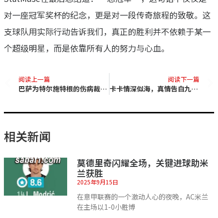
对一座冠军奖杯的纪念，更是对一段传奇旅程的致敬。这
支球队用实际行动告诉我们，真正的胜利并不依赖于某一
个超级明星，而是依靠所有人的努力与心血。
阅读上一篇
阅读下一篇
巴萨为特尔施特根的伤病裁决静候Laliga审判
卡卡情深似海，真情告白九年相伴共度时光
相关新闻
莫德里奇闪耀全场，关键进球助米
兰获胜
2025年9月15日
在意甲联赛的一个激动人心的夜晚，AC米兰
在主场以1-0小胜博