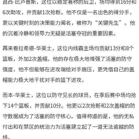
昌西-比卢普斯，这位以稳定著称的后卫，场均得到16分和
6次助攻，并贡献1次抢断。他不仅是一名出色的得分手，
更以关键时刻的决策能力闻名，被称为“关键先生”。他
的沉着冷静和领导力无疑是活塞夺冠的重要因素。
再来看拉希德-华莱士，这位内线霸主场均贡献13分和8个
篮板，外加2次盖帽。他的存在极大地增强了活塞的防守
强度，他不但能够在进攻端给对手施压，更凭借自己的盖
帽能力极大地干扰对手的篮下进攻。
而本-华莱士，这位以防守见长的球员，在季后赛中场均抢
下14个篮板，并贡献10分。他更以2次抢断和2次盖帽的防
守数据成为了活塞的防守核心。值得称道的是，他的无私
付出和在禁区的统治力为活塞建立起了一道无法逾越的防
线。