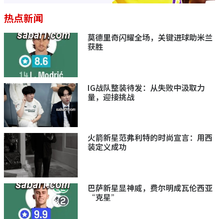
热点新闻
莫德里奇闪耀全场，关键进球助米兰
获胜
IG战队整装待发：从失败中汲取力
量，迎接挑战
火箭新星范弗利特的时尚宣言：用西
装定义成功
巴萨新星显神威，费尔明成瓦伦西亚
“克星”