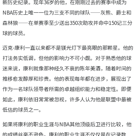
新历史纪录。现年36岁的他，在刚刚过去的赛季中成为
NBA历史上唯一一位为三支不同的球队——灰熊、爵士和
森林狼——在单赛季至少送出350次助攻并命中150记三分
球的球员。
迈克-康利一直以来都不是镁光灯下最亮眼的那颗星。他的
打法务实低调，但他的影响力不可小觑。对于熟悉他的球
迷来说，康利就像那种经久不衰的陈年美酒，随着时间的
推移愈发醇厚和珍贵。他的表现每年都在进步，展现出了
作为一名球队领导者所需的卓越组织能力和稳定性。即便
如此，康利依旧常常被忽视，许多人认为他是联盟中最被
低估的球员之一。
如果将康利的职业生涯与NBA其他顶级后卫进行比较，他
的成绩丝毫不逊色。康利的职业生涯不仅仅是在记录数