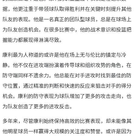
据，他更注重于带领球队取得胜利并在关键时刻提升其他
队友的表现。他是一名真正的团队型球员，总是在球场上
为队友创造机会。在很多比赛中，他的战术意识和投篮把
握能力都展现得淋漓尽致。
康利最为人称道的或许是他在场上无与伦比的镇定与冷
静。他不仅在进攻端扮演着传导球和组织攻势的角色，在
防守端同样不遗余力。他总能在对手进攻时找到最佳的防
守位置，通过精准的判断和快速的反应来狙击对手的得分
机会。康利的防守表现为球队增加了更多的攻击走向，也
为队友创造了更多的进攻反击。
多年来，尽管康利始终保持高效的比赛表现，却未能像其
他明星球员一样赢得大规模的关注度和赞誉。或许是因为