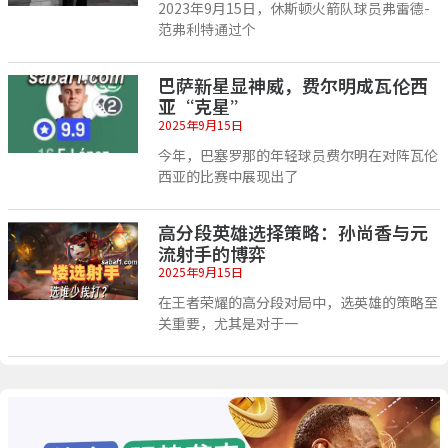
2023年9月15日，休斯顿火箭队球员弗雷德-
范弗利特通过个
巴萨新星显神威，费尔明成瓦伦西
亚“克星”
2025年9月15日
今年，巴塞罗那的年轻球员费尔明在对阵瓦伦
西亚的比赛中展现出了
高分段英雄选择策略：孙尚香与元
流射手的博弈
2025年9月15日
在王者荣耀的高分段对局中，选英雄的策略至
关重要，尤其是对于一