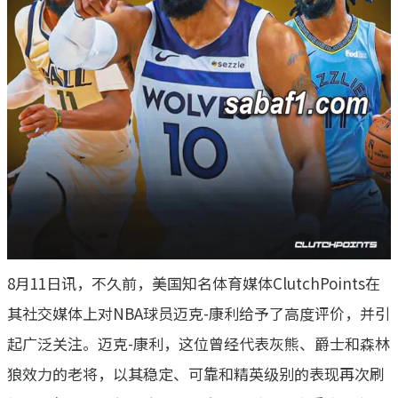
8月11日讯，不久前，美国知名体育媒体ClutchPoints在
其社交媒体上对NBA球员迈克-康利给予了高度评价，并引
起广泛关注。迈克-康利，这位曾经代表灰熊、爵士和森林
狼效力的老将，以其稳定、可靠和精英级别的表现再次刷