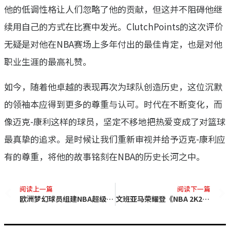
他的低调性格让人们忽略了他的贡献，但这并不阻碍他继
续用自己的方式在比赛中发光。ClutchPoints的这次评价
无疑是对他在NBA赛场上多年付出的最佳肯定，也是对他
职业生涯的最高礼赞。
如今，随着他卓越的表现再次为球队创造历史，这位沉默
的领袖本应得到更多的尊重与认可。时代在不断变化，而
像迈克-康利这样的球员，坚定不移地把热爱变成了对篮球
最真挚的追求。是时候让我们重新审视并给予迈克-康利应
有的尊重，将他的故事铭刻在NBA的历史长河之中。
阅读上一篇
阅读下一篇
欧洲梦幻球员组建NBA超级阵容：能否实现常规赛无敌神话？
文班亚马荣耀登《NBA 2K26》：唯一封盖能力满值99的盖帽王