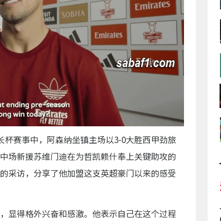
长杯赛事中，阿森纳坐镇主场以3-0大胜西甲劲旅
中场新援苏维门迪在为哲凯赖什奉上关键助攻的
的采访，分享了他加盟这支英超豪门以来的感受
，显得格外兴奋和感激。他表示自己在这个过程