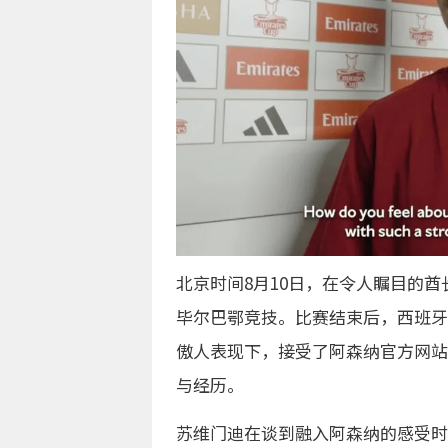
北京时间8月10日，在令人瞩目的酋
毕尔巴鄂竞技。比赛结束后，西班牙
傲人表现下，接受了阿森纳官方网站
与经历。
苏维门迪在谈到融入阿森纳的感受时