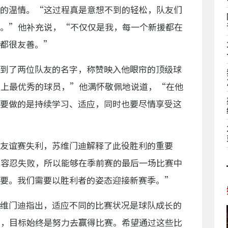
部的温情。“这过程真是意想不到的轻松，队友们
队。”他补充说，“不仅仅是我，每一个新援都在
下都很友善。”
到了两位队友的名字，称赞映入他眼帘的顶级球
置上最优秀的球员，”他满怀敬佩地说道，“在他
要做的是持续学习、适应，同时也要尽情享受这
友谊赛失利，苏维门迪解释了此役胜利的重要
能容忍失败，所以能够在季前赛的最后一场比赛中
重要。我们需要以胜利者的姿态迎接新赛季。”
维门迪指出，适应不同的比赛状况是球队成长的
地，目标始终是努力去赢得比赛。希望通过这些比