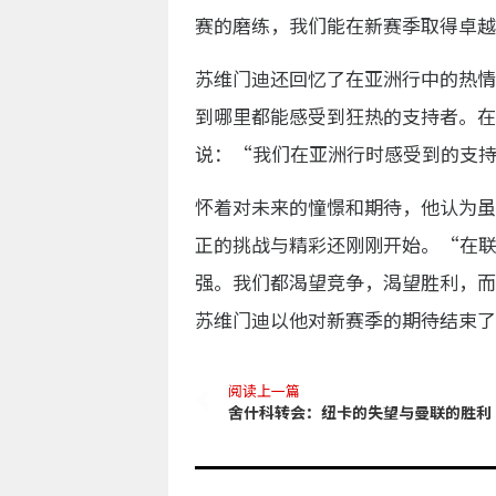
赛的磨练，我们能在新赛季取得卓
苏维门迪还回忆了在亚洲行中的热情
到哪里都能感受到狂热的支持者。在
说：“我们在亚洲行时感受到的支
怀着对未来的憧憬和期待，他认为虽
正的挑战与精彩还刚刚开始。“在
强。我们都渴望竞争，渴望胜利，
苏维门迪以他对新赛季的期待结束了
阅读上一篇
舍什科转会：纽卡的失望与曼联的胜利