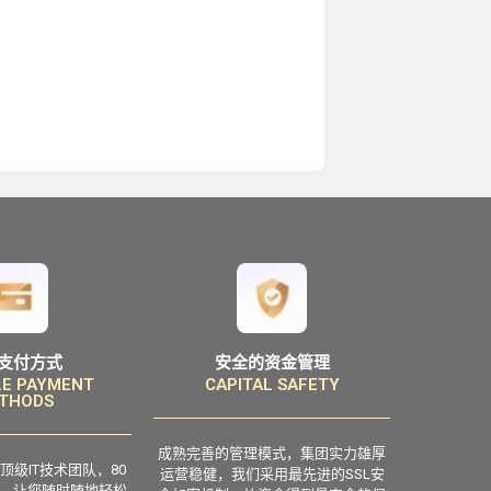
支付方式
安全的资金管理
LE PAYMENT
CAPITAL SAFETY
THODS
成熟完善的管理模式，集团实力雄厚
顶级IT技术团队，80
运营稳健，我们采用最先进的SSL安
，让您随时随地轻松