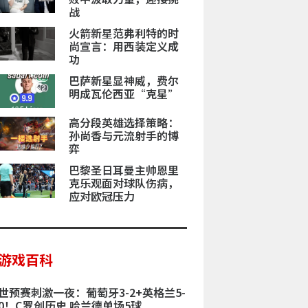
战
火箭新星范弗利特的时
尚宣言：用西装定义成
功
巴萨新星显神威，费尔
明成瓦伦西亚“克星”
高分段英雄选择策略：
孙尚香与元流射手的博
弈
巴黎圣日耳曼主帅恩里
克乐观面对球队伤病，
应对欧冠压力
游戏百科
世预赛刺激一夜：葡萄牙3-2+英格兰5-
0！C罗创历史 哈兰德单场5球