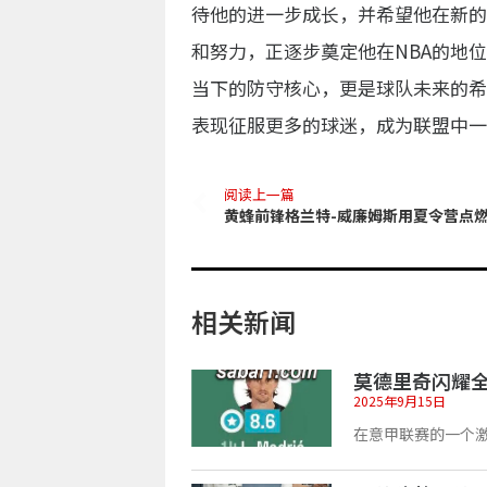
待他的进一步成长，并希望他在新的
和努力，正逐步奠定他在NBA的地
当下的防守核心，更是球队未来的
表现征服更多的球迷，成为联盟中一
阅读上一篇
相关新闻
莫德里奇闪耀
2025年9月15日
在意甲联赛的一个激