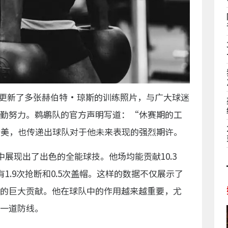
am上更新了多张赫伯特·琼斯的训练照片，与广大球迷
辛勤努力。鹈鹕队的官方声明写道：“休赛期的工
赞美，也传递出球队对于他未来表现的强烈期许。
赛中展现出了出色的全能球技。他场均能贡献10.3
还有1.9次抢断和0.5次盖帽。这样的数据不仅展示了
的巨大贡献。他在球队中的作用越来越重要，尤
一道防线。