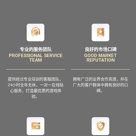
专业的服务团队
良好的市场口碑
PROFESSIONAL SERVICE
GOOD MARKET
TEAM
REPUTATION
提供经过专业培训的客服团队，
拥有广泛的业界合作资源，并在
24小时全年无休，一对一在线贴
广大的客户群体中拥有良好的口
心服务，打造最优质的游戏体
碑。
验。