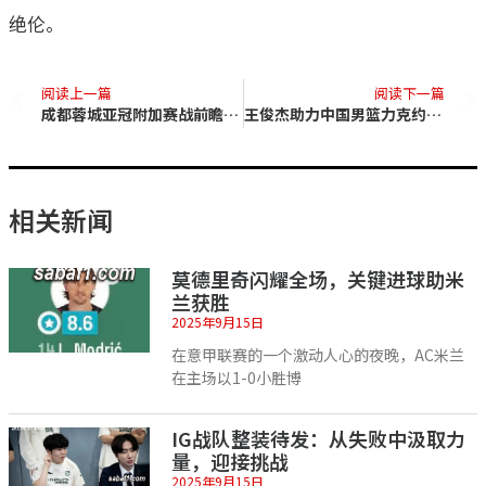
绝伦。
阅读上一篇
阅读下一篇
成都蓉城亚冠附加赛战前瞻：名单揭晓，停赛与战力解析
王俊杰助力中国男篮力克约旦，锁定小组赛头名
相关新闻
莫德里奇闪耀全场，关键进球助米
兰获胜
2025年9月15日
在意甲联赛的一个激动人心的夜晚，AC米兰
在主场以1-0小胜博
IG战队整装待发：从失败中汲取力
量，迎接挑战
2025年9月15日