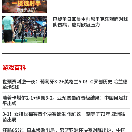
巴黎圣日耳曼主帅恩里克乐观面对球
队伤病，应对欧冠压力
游戏百科
世预赛刺激一夜：葡萄牙3-2+英格兰5-0！C罗创历史 哈兰德
单场5球
随着卡塔尔2-1+伊朗3-2，亚预赛最终晋级结果：中国男足打
平出线
3-1！女排世锦赛首个决赛诞生 他们这一刻等了73年 亚洲独
苗出局
狂输65分！日本惨败出局，男篮亚洲杯决赛对阵出炉，中国