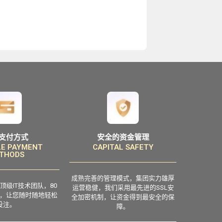
支付方式
安全的资金管理
LE PAYMENT
CAPITAL SAFETY
THODS
成熟完善的管理模式，集团实力雄厚
顶级IT技术团队，80
运营稳健，我们采用最先进的SSL安
，让您随时随地轻松
全加密机制，让资金得到最安全的保
投注。
障。