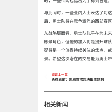
时，一些传闻也指出为了得到吉迪，
与此同时，一些业内人士表达了对这
后，勇士队将在竞争激烈的西部赛区
从战略层面看，勇士队似乎在为未来
愿景角色，但他的加入将是提升球队
疑将是一个值得持续关注的焦点，或
景。希望这次潜在的交易能为勇士带
阅读上一篇
勇往直前：凯恩首次对决旧主热刺
相关新闻