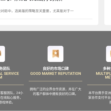
段对局中，选英雄的策略至关重要，尤其是对于一
务团队
良好的市场口碑
多种
L SERVICE
GOOD MARKET REPUTATION
MULTIP
M
ME
拥有广泛的业界合作资源，并在广大
客服团队，24小
本平台携手亚洲
的客户群体中拥有良好的口碑。
一在线贴心服务，
家合作支付平台
游戏体验。