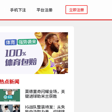
手机下注
平台注册
立即注册
热点新闻
莫德里奇闪耀全场，关
键进球助米兰获胜
IG战队整装待发：从失
败中汲取力量，迎接挑