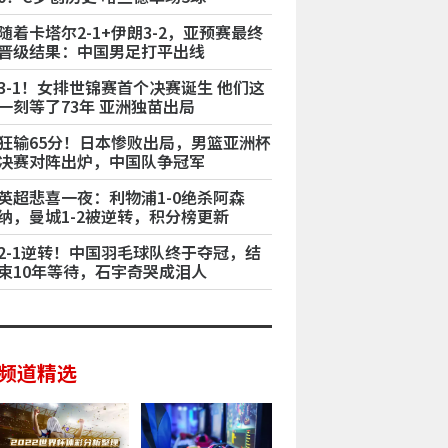
随着卡塔尔2-1+伊朗3-2，亚预赛最终
晋级结果：中国男足打平出线
3-1！女排世锦赛首个决赛诞生 他们这
一刻等了73年 亚洲独苗出局
狂输65分！日本惨败出局，男篮亚洲杯
决赛对阵出炉，中国队争冠军
英超悲喜一夜：利物浦1-0绝杀阿森
纳，曼城1-2被逆转，积分榜更新
2-1逆转！中国羽毛球队终于夺冠，结
束10年等待，石宇奇哭成泪人
频道精选