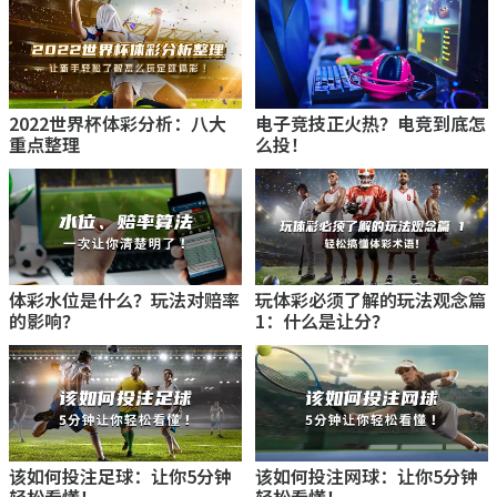
2022世界杯体彩分析：八大
电子竞技正火热？电竞到底怎
重点整理
么投！
体彩水位是什么？玩法对赔率
玩体彩必须了解的玩法观念篇
的影响？
1：什么是让分？
该如何投注足球：让你5分钟
该如何投注网球：让你5分钟