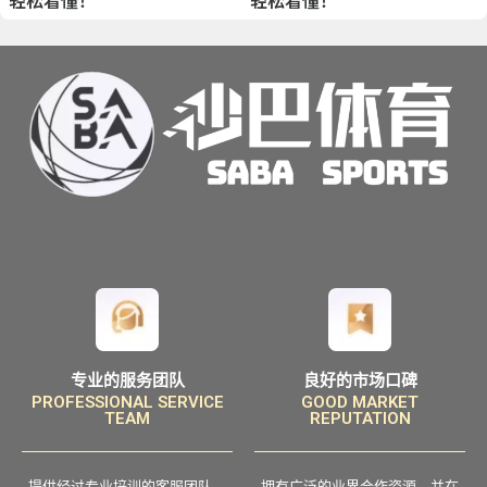
轻松看懂！
轻松看懂！
专业的服务团队
良好的市场口碑
PROFESSIONAL SERVICE
GOOD MARKET
TEAM
REPUTATION
提供经过专业培训的客服团队，
拥有广泛的业界合作资源，并在