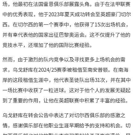
场，他最初在法国雷恩俱乐部展露头角。由于在法甲联赛
中的优秀表现，他于2023年夏天成功转会至英超豪门切尔
西。在切尔西的第一个赛季中，他获得了15次出场机会，
并有幸代表他的国家出征巴黎奥运会。这不仅提升了他的
竞技水平，还增加了他的国际比赛经验。
然而，由于激烈的队内竞争以及寻找更多上场机会的需
求，乌戈舒库在2024/25赛季被租借至南安普顿。在南海
岸的这段租借生涯中，他代表圣徒队出场31次，并在其中
一场比赛中收获了一粒进球。这对于他个人的发展无疑起
到了重要的作用，让他在英超联赛中积累了丰富的经验。
乌戈舒库在转会公告中表达了对切尔西俱乐部的感激之
情，感谢俱乐部在他职业生涯早期给予的支持和机会。切