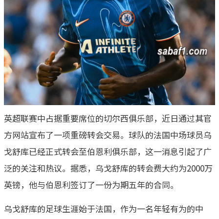
英超联赛中占据重要席位的切尔西俱乐部，近日通过其官
方网站宣布了一项重磅转会交易。球队的法国中场球员乌
戈舒库已经正式转会至伯恩利俱乐部，这一消息引起了广
泛的关注和热议。据悉，乌戈舒库的转会费大约为2000万
英镑，他与伯恩利签订了一份为期五年的合同。
乌戈舒库的足球生涯始于法国，作为一名年轻有为的中