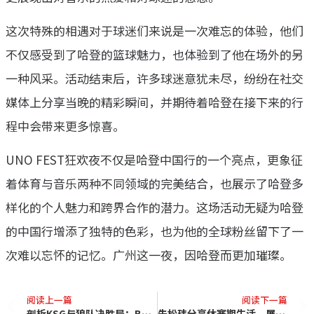
这次特殊的相遇对于球迷们来说是一次难忘的体验，他们
不仅感受到了哈登的篮球魅力，也体验到了他在场外的另
一种风采。活动结束后，许多球迷意犹未尽，纷纷在社交
媒体上分享当晚的精彩瞬间，并期待着哈登在接下来的行
程中会带来更多惊喜。
UNO FEST狂欢夜不仅是哈登中国行的一个亮点，更象征
着体育与音乐两种不同领域的完美结合，也展示了哈登多
样化的个人魅力和跨界合作的潜力。这场活动无疑为哈登
的中国行增添了独特的色彩，也为他的全球粉丝留下了一
次难以忘怀的记忆。广州这一夜，因哈登而更加璀璨。
阅读上一篇
阅读下一篇
剖析KSG与狼队决胜局：BP策略之思考
朱松玮分享休赛期生活，展望新赛季表现