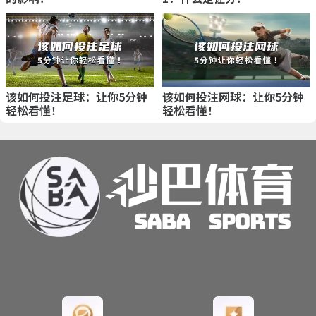
该如何投注足球：让你5分钟
该如何投注网球：让你5分钟
轻松看懂！
轻松看懂！