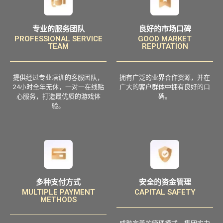
专业的服务团队
良好的市场口碑
PROFESSIONAL SERVICE
GOOD MARKET
TEAM
REPUTATION
提供经过专业培训的客服团队，
拥有广泛的业界合作资源，并在
24小时全年无休，一对一在线贴
广大的客户群体中拥有良好的口
心服务，打造最优质的游戏体
碑。
验。
多种支付方式
安全的资金管理
MULTIPLE PAYMENT
CAPITAL SAFETY
METHODS