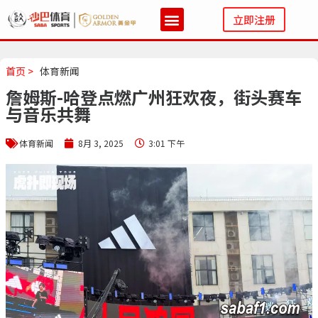
立即注册
首页 >
体育新闻
詹姆斯-哈登点燃广州狂欢夜，街头赛车
与音乐共舞
体育新闻
8月 3, 2025
3:01 下午