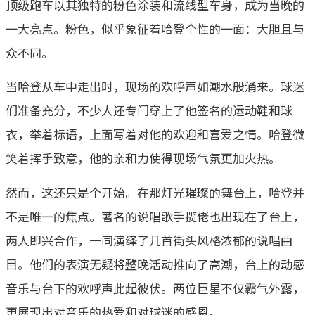
顶级跑车以其独特的粉色涂装和流线型车身，成为当晚的
一大亮点。粉色，似乎象征着哈登个性的一面：大胆且与
众不同。
当哈登从车中走出时，现场的欢呼声如潮水般涌来。球迷
们准备充分，不少人还专门穿上了他签名的运动鞋和球
衣，举着标语，上面写着对他的欢迎和喜爱之情。哈登微
笑着挥手致意，他的亲和力使得现场气氛更加火热。
然而，这还只是个开始。在那灯光璀璨的舞台上，哈登并
不是唯一的焦点。著名的说唱歌手揽佬也出现在了台上，
两人即兴合作，一同演绎了几首街头风格浓郁的说唱曲
目。他们的表演无疑将整晚活动推向了高潮，台上的动感
音乐与台下的欢呼声此起彼伏。两位巨星不仅霸气外露，
更展现出对音乐的热爱和对球迷的感恩。