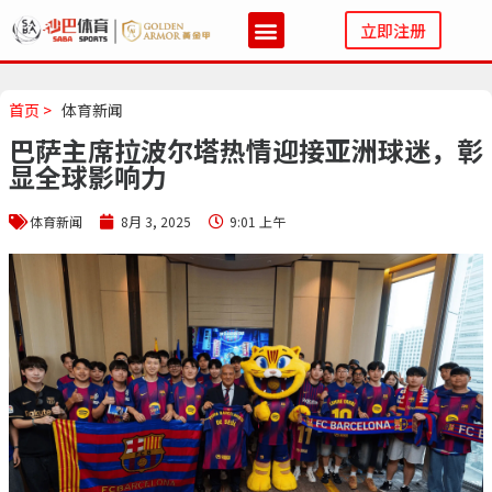
立即注册
首页 >
体育新闻
巴萨主席拉波尔塔热情迎接亚洲球迷，彰
显全球影响力
体育新闻
8月 3, 2025
9:01 上午