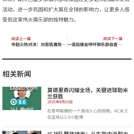
活动，进一步巩固和扩大其在全球的影响力，让更多人感
受到这家伟大俱乐部的独特魅力。
阅读上一篇
阅读下一篇
中超火热对决：刘若钒展现惊人实力，海港大胜梅州
一诺后援会呼吁俱乐部自查员工粉籍以确保公正对待
相关新闻
莫德里奇闪耀全场，关键进球助米
兰获胜
2025年9月15日
在意甲联赛的一个激动人心的夜晚，AC米兰
在主场以1-0小胜博
IG战队整装待发：从失败中汲取力