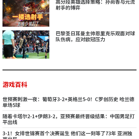
高分段英雄选择策略：孙尚香与元流
射手的博弈
巴黎圣日耳曼主帅恩里克乐观面对球
队伤病，应对欧冠压力
游戏百科
世预赛刺激一夜：葡萄牙3-2+英格兰5-0！C罗创历史 哈兰德
单场5球
随着卡塔尔2-1+伊朗3-2，亚预赛最终晋级结果：中国男足打
平出线
3-1！女排世锦赛首个决赛诞生 他们这一刻等了73年 亚洲独