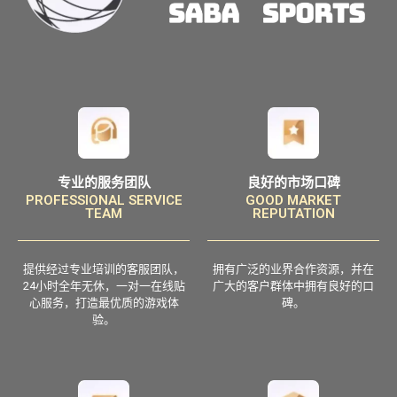
专业的服务团队
良好的市场口碑
PROFESSIONAL SERVICE
GOOD MARKET
TEAM
REPUTATION
提供经过专业培训的客服团队，
拥有广泛的业界合作资源，并在
24小时全年无休，一对一在线贴
广大的客户群体中拥有良好的口
心服务，打造最优质的游戏体
碑。
验。