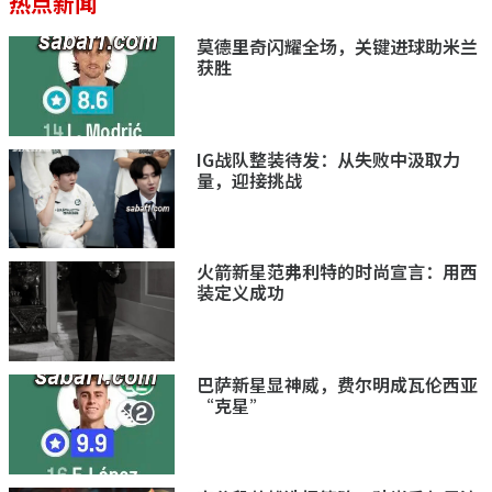
热点新闻
莫德里奇闪耀全场，关键进球助米兰
获胜
IG战队整装待发：从失败中汲取力
量，迎接挑战
火箭新星范弗利特的时尚宣言：用西
装定义成功
巴萨新星显神威，费尔明成瓦伦西亚
“克星”