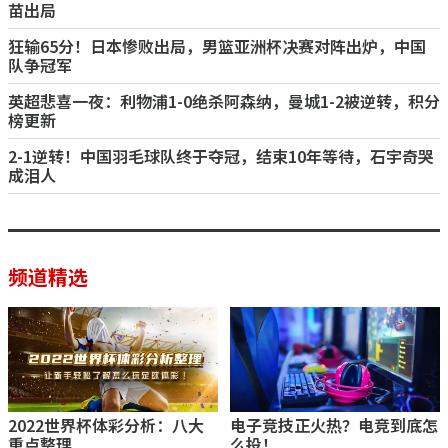
苗出局
狂输65分！日本惨败出局，男篮亚洲杯决赛对阵出炉，中国
队争冠军
英超悲喜一夜：利物浦1-0绝杀阿森纳，曼城1-2被逆转，积分
榜更新
2-1逆转！中国羽毛球队终于夺冠，结束10年等待，石宇奇哭
成泪人
频道精选
2022世界杯体彩分析：八大
电子竞技正火热？电竞到底怎
重点整理
么投！