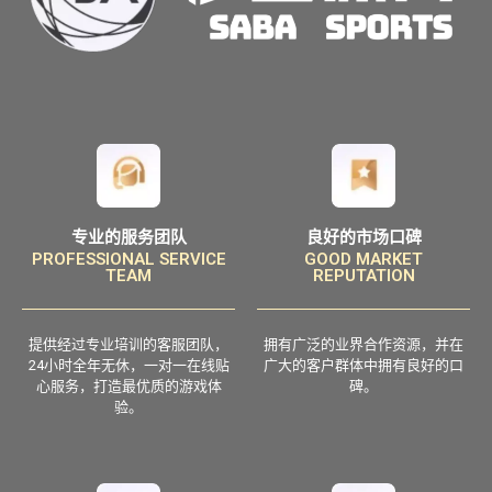
专业的服务团队
良好的市场口碑
PROFESSIONAL SERVICE
GOOD MARKET
TEAM
REPUTATION
提供经过专业培训的客服团队，
拥有广泛的业界合作资源，并在
24小时全年无休，一对一在线贴
广大的客户群体中拥有良好的口
心服务，打造最优质的游戏体
碑。
验。