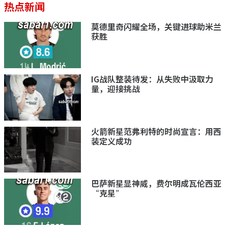
热点新闻
莫德里奇闪耀全场，关键进球助米兰
获胜
IG战队整装待发：从失败中汲取力
量，迎接挑战
火箭新星范弗利特的时尚宣言：用西
装定义成功
巴萨新星显神威，费尔明成瓦伦西亚
“克星”