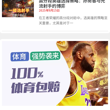
高分段英雄选择策略：孙尚香与元
流射手的博弈
2025年9月15日
在王者荣耀的高分段对局中，选英雄的策略至
关重要，尤其是对于一