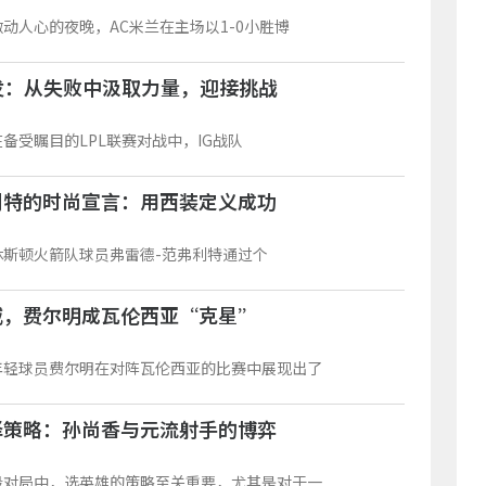
动人心的夜晚，AC米兰在主场以1-0小胜博
发：从失败中汲取力量，迎接挑战
，在备受瞩目的LPL联赛对战中，IG战队
利特的时尚宣言：用西装定义成功
日，休斯顿火箭队球员弗雷德-范弗利特通过个
威，费尔明成瓦伦西亚“克星”
年轻球员费尔明在对阵瓦伦西亚的比赛中展现出了
择策略：孙尚香与元流射手的博弈
段对局中，选英雄的策略至关重要，尤其是对于一