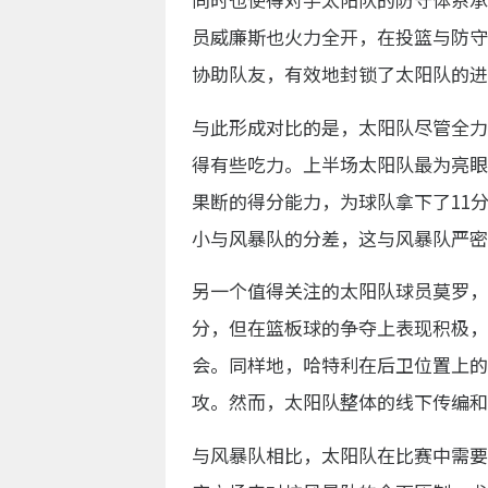
员威廉斯也火力全开，在投篮与防守
协助队友，有效地封锁了太阳队的进
与此形成对比的是，太阳队尽管全力
得有些吃力。上半场太阳队最为亮眼
果断的得分能力，为球队拿下了11
小与风暴队的分差，这与风暴队严密
另一个值得关注的太阳队球员莫罗，
分，但在篮板球的争夺上表现积极，
会。同样地，哈特利在后卫位置上的
攻。然而，太阳队整体的线下传编和
与风暴队相比，太阳队在比赛中需要