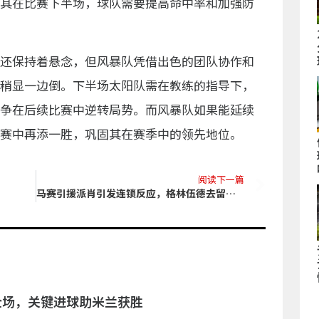
其在比赛下半场，球队需要提高命中率和加强防
还保持着悬念，但风暴队凭借出色的团队协作和
稍显一边倒。下半场太阳队需在教练的指导下，
争在后续比赛中逆转局势。而风暴队如果能延续
赛中再添一胜，巩固其在赛季中的领先地位。
阅读下一篇
马赛引援派肖引发连锁反应，格林伍德去留成焦点
全场，关键进球助米兰获胜