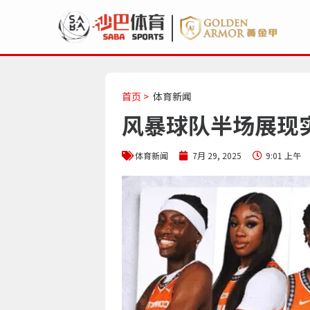
首页 >
体育新闻
风暴球队半场展现
体育新闻
7月 29, 2025
9:01 上午