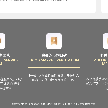
务团队
良好的市场口碑
多种
L SERVICE
GOOD MARKET REPUTATION
MULTIP
M
ME
拥有广泛的业界合作资源，并在广大
客服团队，24小
本平台携手亚洲
的客户群体中拥有良好的口碑。
一在线贴心服务，
家合作支付平台
游戏体验。
Copyrights by Sabasports GROUP 沙巴体育 2021-2024. All Rights Reserved.