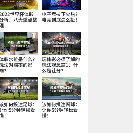
2022世界杯体彩
电子竞技正火热？
分析：八大重点整
电竞到底怎么投！
理
体彩水位是什么？
玩体彩必须了解的
玩法对赔率的影
玩法观念篇1：什
响？
么是让分？
该如何投注足球：
该如何投注网球：
让你5分钟轻松看
让你5分钟轻松看
懂！
懂！