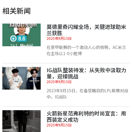
相关新闻
莫德里奇闪耀全场，关键进球助米
兰获胜
2025年9月15日
在意甲联赛的一个激动人心的夜晚，AC米兰
在主场以1-0小胜博
IG战队整装待发：从失败中汲取力
量，迎接挑战
2025年9月15日
2023年9月15日，在备受瞩目的LPL联赛对战
中，IG战队
火箭新星范弗利特的时尚宣言：用
西装定义成功
2025年9月15日