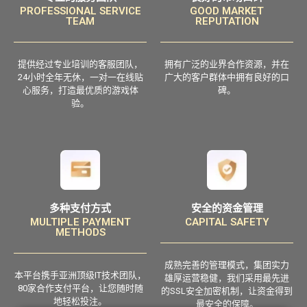
PROFESSIONAL SERVICE
GOOD MARKET
TEAM
REPUTATION
提供经过专业培训的客服团队，
拥有广泛的业界合作资源，并在
24小时全年无休，一对一在线贴
广大的客户群体中拥有良好的口
心服务，打造最优质的游戏体
碑。
验。
多种支付方式
安全的资金管理
MULTIPLE PAYMENT
CAPITAL SAFETY
METHODS
成熟完善的管理模式，集团实力
本平台携手亚洲顶级IT技术团队，
雄厚运营稳健，我们采用最先进
80家合作支付平台，让您随时随
的SSL安全加密机制，让资金得到
地轻松投注。
最安全的保障。