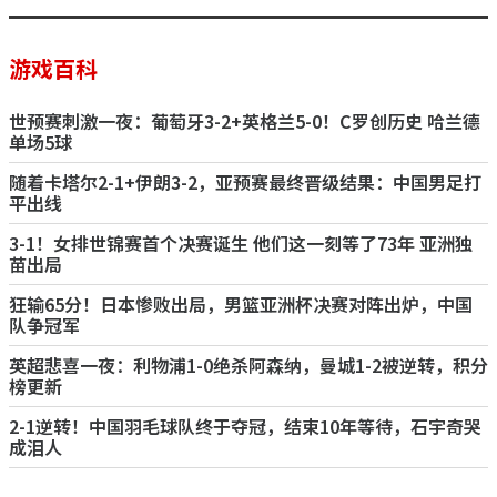
游戏百科
世预赛刺激一夜：葡萄牙3-2+英格兰5-0！C罗创历史 哈兰德
单场5球
随着卡塔尔2-1+伊朗3-2，亚预赛最终晋级结果：中国男足打
平出线
3-1！女排世锦赛首个决赛诞生 他们这一刻等了73年 亚洲独
苗出局
狂输65分！日本惨败出局，男篮亚洲杯决赛对阵出炉，中国
队争冠军
英超悲喜一夜：利物浦1-0绝杀阿森纳，曼城1-2被逆转，积分
榜更新
2-1逆转！中国羽毛球队终于夺冠，结束10年等待，石宇奇哭
成泪人