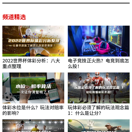
频道精选
2022世界杯体彩分析：八大
电子竞技正火热？电竞到底怎
重点整理
么投！
体彩水位是什么？玩法对赔率
玩体彩必须了解的玩法观念篇
的影响？
1：什么是让分？