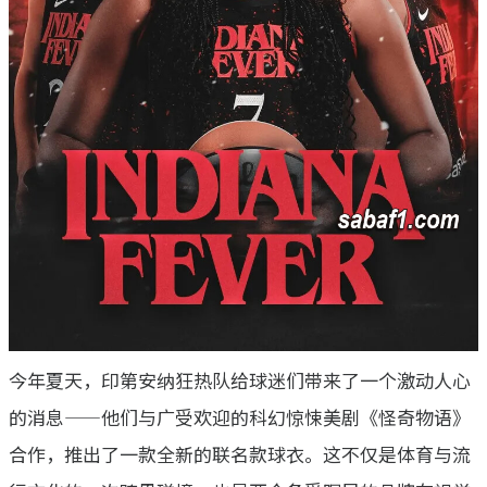
今年夏天，印第安纳狂热队给球迷们带来了一个激动人心
的消息——他们与广受欢迎的科幻惊悚美剧《怪奇物语》
合作，推出了一款全新的联名款球衣。这不仅是体育与流