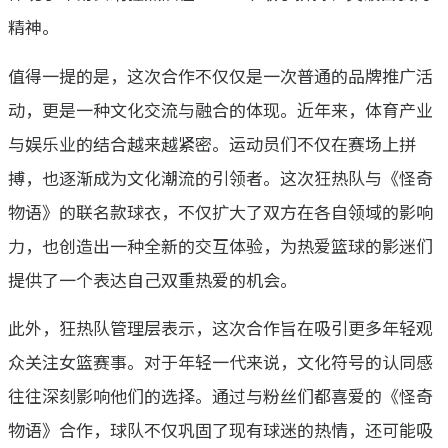
精神。
值得一提的是，这次合作不仅仅是一次普通的品牌推广活
动，更是一种文化交流与融合的体现。近年来，体育产业
与娱乐业的结合越来越紧密。运动员们不仅在赛场上拼
搏，也逐渐成为文化潮流的引领者。这次狂热队与《怪奇
物语》的联名款球衣，不仅扩大了双方在各自领域的影响
力，也创造出一种全新的交互体验，为热爱篮球的影迷们
提供了一个表达自己双重热爱的机会。
此外，狂热队管理层表示，这次合作旨在吸引更多年轻观
众关注女篮赛事。对于年轻一代来说，文化符号的认同感
往往深刻影响他们的选择。通过与粉丝们都喜爱的《怪奇
物语》合作，球队不仅巩固了现有球迷的热情，还可能吸