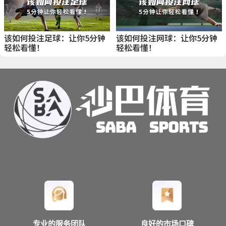
该如何投注足球：让你5分钟
该如何投注网球：让你5分钟
轻松看懂！
轻松看懂！
专业的服务团队
良好的市场口碑